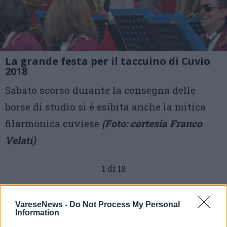
La grande festa per il taccuino di Cuvio
2018
Sabato scorso durante la consegna delle
borse di studio si è esibita anche la mitica
filarmonica cuviese
(Foto: cortesia Franco
Velati)
1 di 18
TAG
cuvio
taccuino di cuvio
VareseNews -
Do Not Process My Personal
cuvio
Information