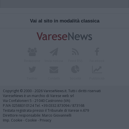
Vai al sito in modalità classica
Redazione
Invia notizia
Feed RSS
Facebook
Twitter
Contatti
Società
Pubblicità
Copyright © 2000 - 2026 VareseNews.it. Tutti i diritti riservati
VareseNews è un marchio di Varese web srl
Via Confalonieri 5 - 21040 Castronno (VA)
P.IVA 02588310124 Tel. +39.0332.873094 / 873168
Testata registrata presso il Tribunale di Varese n.679
Direttore responsabile: Marco Giovannelli
Imp. Cookie
-
Cookie
-
Privacy