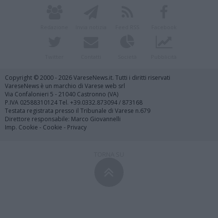
Redazione
Invia notizia
Feed RSS
Facebook
Twitter
Contatti
Società
Pubblicità
Copyright © 2000 - 2026 VareseNews.it. Tutti i diritti riservati
VareseNews è un marchio di Varese web srl
Via Confalonieri 5 - 21040 Castronno (VA)
P.IVA 02588310124 Tel. +39.0332.873094 / 873168
Testata registrata presso il Tribunale di Varese n.679
Direttore responsabile: Marco Giovannelli
Imp. Cookie
-
Cookie
-
Privacy
TORNA SU