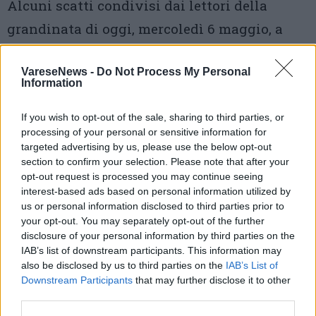
Alcuni scatti condivisi dai lettori della
grandinata di oggi, mercoledì 6 maggio, a
Cislago. Un ringraziamento in particolare a
VareseNews -
Do Not Process My Personal
Andrea Piccioli Cappelli
Information
2 di 8
If you wish to opt-out of the sale, sharing to third parties, or
processing of your personal or sensitive information for
TAG
grandine
maltrempo maggio 2026
targeted advertising by us, please use the below opt-out
section to confirm your selection. Please note that after your
cislago
saronno
opt-out request is processed you may continue seeing
interest-based ads based on personal information utilized by
us or personal information disclosed to third parties prior to
your opt-out. You may separately opt-out of the further
disclosure of your personal information by third parties on the
Leggi l'articolo:
Il maltempo colpisce il Saronnese: super grandinata a
IAB’s list of downstream participants. This information may
Cislago
also be disclosed by us to third parties on the
IAB’s List of
Downstream Participants
that may further disclose it to other
third parties.