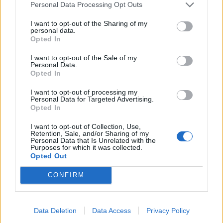
Personal Data Processing Opt Outs
I want to opt-out of the Sharing of my
personal data.
Opted In
ADV
I want to opt-out of the Sale of my
Personal Data.
Opted In
I want to opt-out of processing my
Personal Data for Targeted Advertising.
Opted In
I want to opt-out of Collection, Use,
Retention, Sale, and/or Sharing of my
Commenti
Personal Data that Is Unrelated with the
Purposes for which it was collected.
Accedi
o
registrati
per commentare questo
Opted Out
articolo.
CONFIRM
L'email è richiesta ma non verrà mostrata ai visitatori. Il contenuto di questo
commento esprime il pensiero dell'autore e non rappresenta la linea editoriale
di VareseNews.it, che rimane autonoma e indipendente. I messaggi inclusi nei
commenti non sono testi giornalistici, ma post inviati dai singoli lettori che
possono essere automaticamente pubblicati senza filtro preventivo. I commenti
che includano uno o più link a siti esterni verranno rimossi in automatico dal
Data Deletion
Data Access
Privacy Policy
sistema.