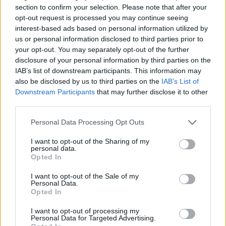
section to confirm your selection. Please note that after your
opt-out request is processed you may continue seeing
interest-based ads based on personal information utilized by
us or personal information disclosed to third parties prior to
your opt-out. You may separately opt-out of the further
ADV
disclosure of your personal information by third parties on the
IAB’s list of downstream participants. This information may
also be disclosed by us to third parties on the
IAB’s List of
Downstream Participants
that may further disclose it to other
third parties.
Personal Data Processing Opt Outs
I want to opt-out of the Sharing of my
personal data.
Commenti
Opted In
Accedi
o
registrati
per commentare questo
articolo.
I want to opt-out of the Sale of my
Personal Data.
L'email è richiesta ma non verrà mostrata ai visitatori. Il contenuto di questo
Opted In
commento esprime il pensiero dell'autore e non rappresenta la linea editoriale
di VareseNews.it, che rimane autonoma e indipendente. I messaggi inclusi nei
commenti non sono testi giornalistici, ma post inviati dai singoli lettori che
I want to opt-out of processing my
possono essere automaticamente pubblicati senza filtro preventivo. I commenti
Personal Data for Targeted Advertising.
che includano uno o più link a siti esterni verranno rimossi in automatico dal