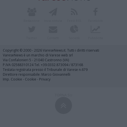
Redazione
Invia notizia
Feed RSS
Facebook
Twitter
Contatti
Società
Pubblicità
Copyright © 2000 - 2026 VareseNews.it. Tutti i diritti riservati
VareseNews è un marchio di Varese web srl
Via Confalonieri 5 - 21040 Castronno (VA)
P.IVA 02588310124 Tel. +39.0332.873094 / 873168
Testata registrata presso il Tribunale di Varese n.679
Direttore responsabile: Marco Giovannelli
Imp. Cookie
-
Cookie
-
Privacy
TORNA SU