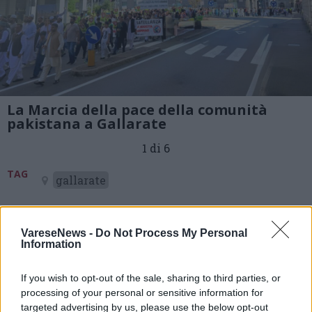
La Marcia della pace della comunità
pakistana a Gallarate
1 di 6
TAG
gallarate
VareseNews -
Do Not Process My Personal
Information
Leggi l'articolo:
Per le vie di Gallarate sfila la Marcia della pace della
comunità pakistana
If you wish to opt-out of the sale, sharing to third parties, or
processing of your personal or sensitive information for
targeted advertising by us, please use the below opt-out