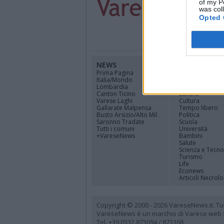
of my P
was col
Opted 
NEWS
CANALI
Prima Pagina
Cinema
Italia/Mondo
Sport
Lombardia
Economia
Canton Ticino
Lavoro
Varese Laghi
Cultura
Gallarate Malpensa
Tempo libero
Busto Arsizio/Alto Mil.
Politica
Saronno Tradate
Scuola
Tutti i comuni
Università
+VareseNews
Bambini
Salute
Scienza e Tecno
Turismo
Life
Econews
Articoli Necrolo
Copyright © 2000 - 2026 VareseNews.it. Tutti 
VareseNews è un marchio di Varese web srl
Tel. +39.0332.873094 / 873168