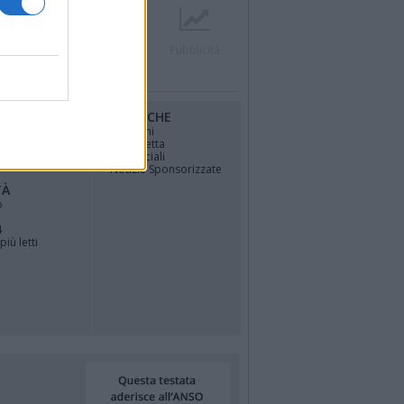
r
Contatti
Società
Pubblicità
RUBRICHE
osfera di
Opinioni
La vignetta
Politica
Gli Speciali
Notizie Sponsorizzate
TÀ
o
4
più letti