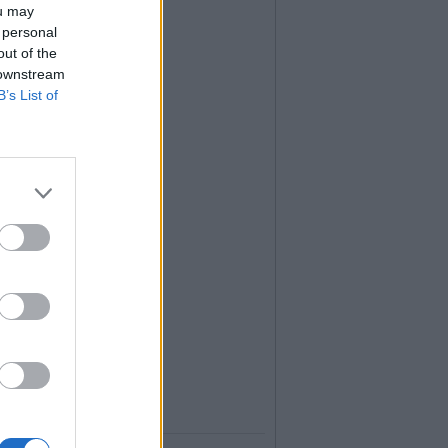
ou may
 personal
out of the
 downstream
B’s List of