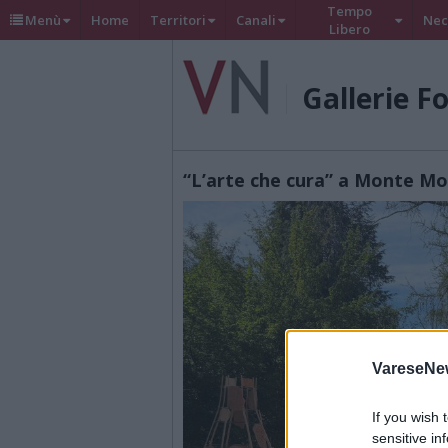
Tempo
Menù
Home
Territori
Canali
Nec
Libero
Gallerie F
“L’arte che cura” a Monte M
VareseNe
If you wish 
sensitive in