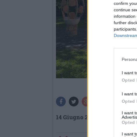
confirm you
continue se
information 
further disc
participants
Downstream 
Persona
I want t
Opted 
I want t
Opted 
I want 
14 Giugno 2026
Advertis
Opted 
I want t