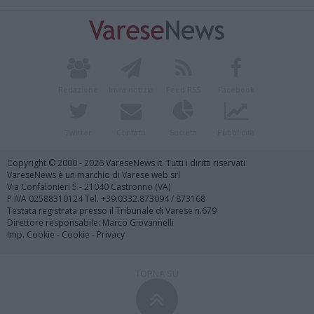
Redazione
Invia notizia
Feed RSS
Facebook
Twitter
Contatti
Società
Pubblicità
Copyright © 2000 - 2026 VareseNews.it. Tutti i diritti riservati
VareseNews è un marchio di Varese web srl
Via Confalonieri 5 - 21040 Castronno (VA)
P.IVA 02588310124 Tel. +39.0332.873094 / 873168
Testata registrata presso il Tribunale di Varese n.679
Direttore responsabile: Marco Giovannelli
Imp. Cookie
-
Cookie
-
Privacy
TORNA SU