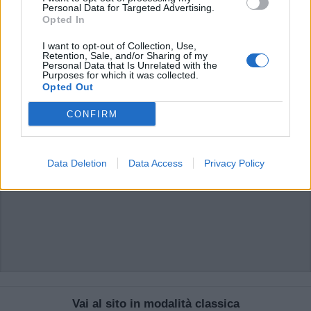
di VareseNews.it, che rimane autonoma e indipendente. I messaggi inclusi nei
Personal Data for Targeted Advertising.
commenti non sono testi giornalistici, ma post inviati dai singoli lettori che
Opted In
possono essere automaticamente pubblicati senza filtro preventivo. I commenti
che includano uno o più link a siti esterni verranno rimossi in automatico dal
sistema.
I want to opt-out of Collection, Use,
Retention, Sale, and/or Sharing of my
Personal Data that Is Unrelated with the
Purposes for which it was collected.
Opted Out
CONFIRM
Data Deletion
Data Access
Privacy Policy
Vai al sito in modalità classica