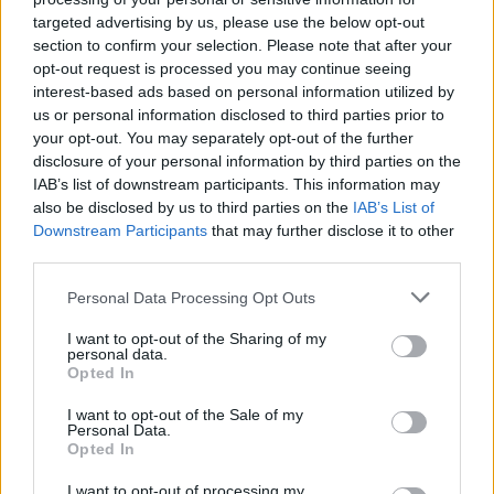
targeted advertising by us, please use the below opt-out
section to confirm your selection. Please note that after your
opt-out request is processed you may continue seeing
interest-based ads based on personal information utilized by
us or personal information disclosed to third parties prior to
your opt-out. You may separately opt-out of the further
disclosure of your personal information by third parties on the
ADV
IAB’s list of downstream participants. This information may
also be disclosed by us to third parties on the
IAB’s List of
Downstream Participants
that may further disclose it to other
third parties.
Personal Data Processing Opt Outs
I want to opt-out of the Sharing of my
personal data.
Opted In
Commenti
I want to opt-out of the Sale of my
Accedi
o
registrati
per commentare questo
Personal Data.
articolo.
Opted In
L'email è richiesta ma non verrà mostrata ai visitatori. Il contenuto di questo
commento esprime il pensiero dell'autore e non rappresenta la linea editoriale
I want to opt-out of processing my