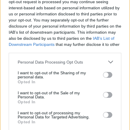
opt-out request is processed you may continue seeing
interest-based ads based on personal information utilized by
ADV
us or personal information disclosed to third parties prior to
your opt-out. You may separately opt-out of the further
disclosure of your personal information by third parties on the
IAB’s list of downstream participants. This information may
also be disclosed by us to third parties on the
IAB’s List of
Downstream Participants
that may further disclose it to other
third parties.
Personal Data Processing Opt Outs
Commenti
I want to opt-out of the Sharing of my
personal data.
Accedi
o
registrati
per commentare questo
Opted In
articolo.
L'email è richiesta ma non verrà mostrata ai visitatori. Il contenuto di questo
I want to opt-out of the Sale of my
commento esprime il pensiero dell'autore e non rappresenta la linea editoriale
Personal Data.
di VareseNews.it, che rimane autonoma e indipendente. I messaggi inclusi nei
Opted In
commenti non sono testi giornalistici, ma post inviati dai singoli lettori che
possono essere automaticamente pubblicati senza filtro preventivo. I commenti
che includano uno o più link a siti esterni verranno rimossi in automatico dal
I want to opt-out of processing my
sistema.
Personal Data for Targeted Advertising.
Opted In