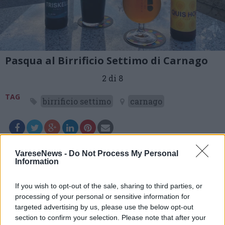
Pasqua al Birrificio Settimo di Carnago
2 di 8
TAG
birrificio settimo
carnago
Leggi l'articolo:
VareseNews -
Do Not Process My Personal
Festeggia Pasqua e Pasquetta al Birrificio Settimo di
Information
Carnago
If you wish to opt-out of the sale, sharing to third parties, or
processing of your personal or sensitive information for
targeted advertising by us, please use the below opt-out
section to confirm your selection. Please note that after your