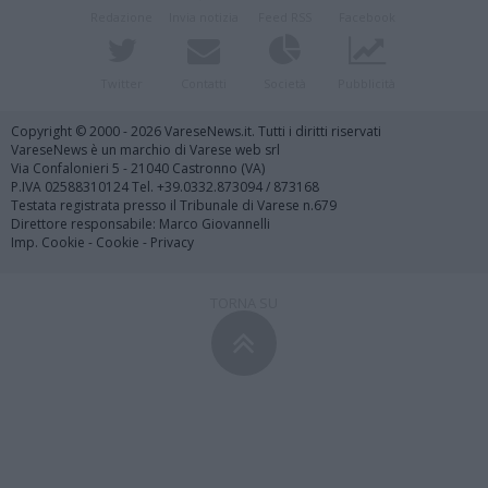
Redazione
Invia notizia
Feed RSS
Facebook
Twitter
Contatti
Società
Pubblicità
Copyright © 2000 - 2026 VareseNews.it. Tutti i diritti riservati
VareseNews è un marchio di Varese web srl
Via Confalonieri 5 - 21040 Castronno (VA)
P.IVA 02588310124 Tel. +39.0332.873094 / 873168
Testata registrata presso il Tribunale di Varese n.679
Direttore responsabile: Marco Giovannelli
Imp. Cookie
-
Cookie
-
Privacy
TORNA SU