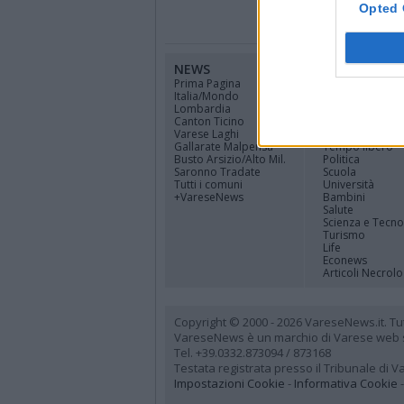
Opted 
NEWS
CANALI
Prima Pagina
Cinema
Italia/Mondo
Sport
Lombardia
Economia
Canton Ticino
Lavoro
Varese Laghi
Cultura
Gallarate Malpensa
Tempo libero
Busto Arsizio/Alto Mil.
Politica
Saronno Tradate
Scuola
Tutti i comuni
Università
+VareseNews
Bambini
Salute
Scienza e Tecno
Turismo
Life
Econews
Articoli Necrolo
Copyright © 2000 - 2026 VareseNews.it. Tutti 
VareseNews è un marchio di Varese web srl
Tel. +39.0332.873094 / 873168
Testata registrata presso il Tribunale di 
Impostazioni Cookie
-
Informativa Cookie