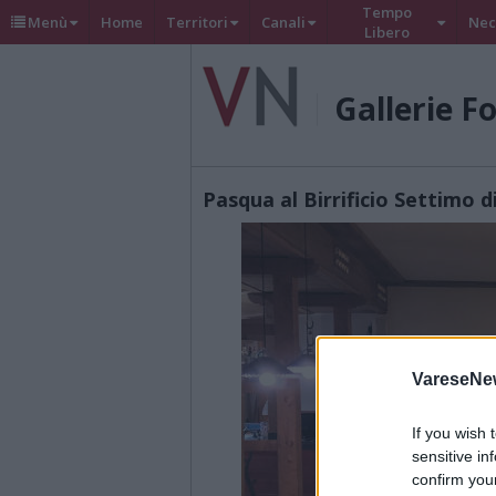
Tempo
Menù
Home
Territori
Canali
Nec
Libero
Gallerie F
Pasqua al Birrificio Settimo 
VareseNe
If you wish 
sensitive in
confirm you