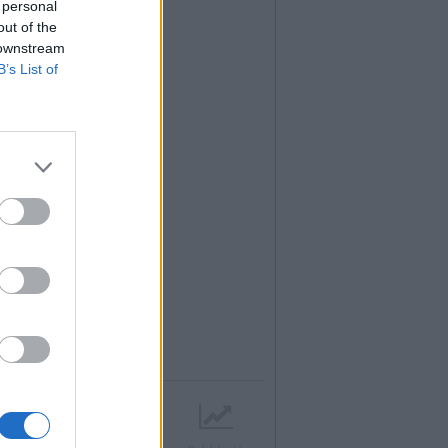
 personal
out of the
 downstream
B’s List of