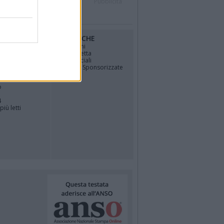
r
Contatti
Società
Pubblicità
RUBRICHE
osfera di
Opinioni
La vignetta
Politica
Gli Speciali
Notizie Sponsorizzate
TÀ
o
4
più letti