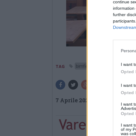
continue se
information 
further disc
participants
Downstream 
Persona
I want t
birrificio settimo
carnag
TAG
Opted 
I want t
Opted 
7 Aprile 2022
I want 
Advertis
Opted 
I want t
of my P
was col