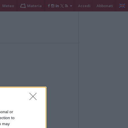
Meteo
Materia
Accedi
Abbonati
sonal or
ection to
ou may