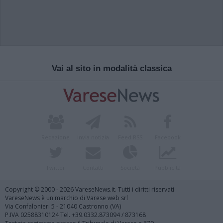
Vai al sito in modalità classica
Redazione
Invia notizia
Feed RSS
Facebook
Twitter
Contatti
Società
Pubblicità
Copyright © 2000 - 2026 VareseNews.it. Tutti i diritti riservati
VareseNews è un marchio di Varese web srl
Via Confalonieri 5 - 21040 Castronno (VA)
P.IVA 02588310124 Tel. +39.0332.873094 / 873168