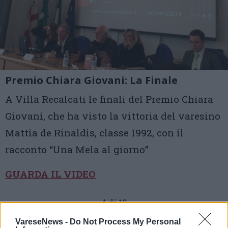
Premio Chiara Giovani: La Finale
A Villa Recalcati le finali del Premio Chiara
Giovani, che ha visto la vittoria del varesino
Mattia de Rinaldis, classe 1992, con il
racconto “Una Mela al giorno”
GUARDA IL VIDEO
4 di 19
TAG
VareseNews -
Do Not Process My Personal
premio chiara 2015