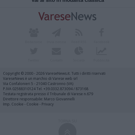
Vai al sito in modalità classica
Redazione
Invia notizia
Feed RSS
Facebook
Twitter
Contatti
Società
Pubblicità
Copyright © 2000 - 2026 VareseNews.it. Tutti i diritti riservati
VareseNews è un marchio di Varese web srl
Via Confalonieri 5 - 21040 Castronno (VA)
P.IVA 02588310124 Tel. +39.0332.873094 / 873168
Testata registrata presso il Tribunale di Varese n.679
Direttore responsabile: Marco Giovannelli
Imp. Cookie
-
Cookie
-
Privacy
TORNA SU