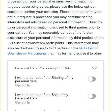
peggiori
processing of your personal or sensitive information for
targeted advertising by us, please use the below opt-out
section to confirm your selection. Please note that after your
opt-out request is processed you may continue seeing
interest-based ads based on personal information utilized by
us or personal information disclosed to third parties prior to
your opt-out. You may separately opt-out of the further
disclosure of your personal information by third parties on the
ADV
IAB’s list of downstream participants. This information may
also be disclosed by us to third parties on the
IAB’s List of
Downstream Participants
that may further disclose it to other
third parties.
Personal Data Processing Opt Outs
I want to opt-out of the Sharing of my
personal data.
Opted In
Commenti
I want to opt-out of the Sale of my
Accedi
o
registrati
per commentare questo
Personal Data.
articolo.
Opted In
L'email è richiesta ma non verrà mostrata ai visitatori. Il contenuto di questo