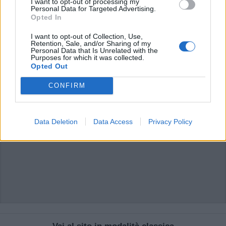
I want to opt-out of processing my
commento esprime il pensiero dell'autore e non rappresenta la linea editoriale
Personal Data for Targeted Advertising.
di VareseNews.it, che rimane autonoma e indipendente. I messaggi inclusi nei
commenti non sono testi giornalistici, ma post inviati dai singoli lettori che
Opted In
possono essere automaticamente pubblicati senza filtro preventivo. I commenti
che includano uno o più link a siti esterni verranno rimossi in automatico dal
sistema.
I want to opt-out of Collection, Use,
Retention, Sale, and/or Sharing of my
Personal Data that Is Unrelated with the
Purposes for which it was collected.
Opted Out
CONFIRM
Data Deletion
Data Access
Privacy Policy