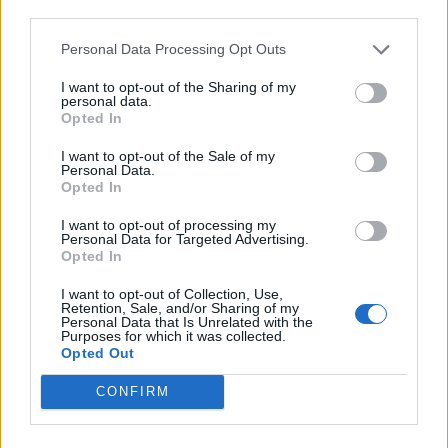
cittadini”
third parties.
Personal Data Processing Opt Outs
I want to opt-out of the Sharing of my
personal data.
Opted In
I want to opt-out of the Sale of my
ADV
Personal Data.
Opted In
I want to opt-out of processing my
Personal Data for Targeted Advertising.
Opted In
I want to opt-out of Collection, Use,
Retention, Sale, and/or Sharing of my
Personal Data that Is Unrelated with the
Purposes for which it was collected.
Opted Out
Commenti
Accedi
o
registrati
per commentare questo
CONFIRM
articolo.
L'email è richiesta ma non verrà mostrata ai visitatori. Il contenuto di questo