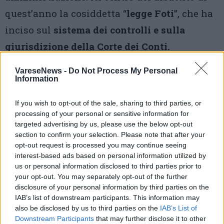
quest’anno la cosiddetta “
legge Foti
”, che ha
inciso sul
sistema dei controlli e sulla
giurisdizione della Corte dei Conti.
VareseNews -
Do Not Process My Personal
1 di 50
Information
TAG
rassegna upel
upel
upel 2026
If you wish to opt-out of the sale, sharing to third parties, or
ville ponti
Guido Carlino
varese
processing of your personal or sensitive information for
targeted advertising by us, please use the below opt-out
section to confirm your selection. Please note that after your
opt-out request is processed you may continue seeing
interest-based ads based on personal information utilized by
Leggi l'articolo:
us or personal information disclosed to third parties prior to
Corte dei conti, il nuovo equilibrio tra tutela degli
your opt-out. You may separately opt-out of the further
amministratori e legalità
Carlino: “Chi non firma per paura blocca
disclosure of your personal information by third parties on the
l’amministrazione, chi firma senza diligenza tradisce i
IAB’s list of downstream participants. This information may
cittadini”
also be disclosed by us to third parties on the
IAB’s List of
Carlino: “Chi non firma per paura blocca
l’amministrazione, chi firma senza diligenza tradisce i
Downstream Participants
that may further disclose it to other