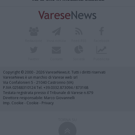
Redazione
Invia notizia
Feed RSS
Facebook
Twitter
Contatti
Società
Pubblicità
Copyright © 2000 - 2026 VareseNews.it. Tutti i diritti riservati
VareseNews è un marchio di Varese web srl
Via Confalonieri 5 - 21040 Castronno (VA)
P.IVA 02588310124 Tel. +39.0332.873094 / 873168
Testata registrata presso il Tribunale di Varese n.679
Direttore responsabile: Marco Giovannelli
Imp. Cookie
-
Cookie
-
Privacy
TORNA SU