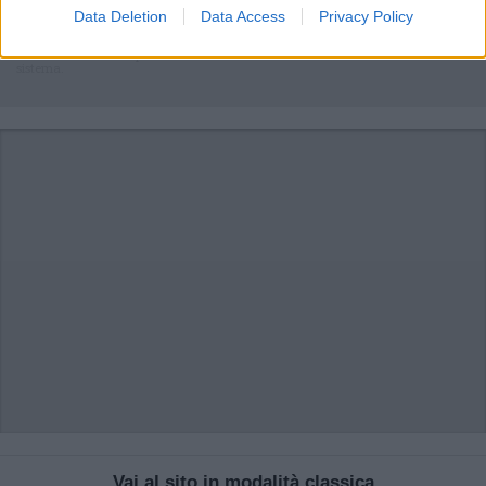
commento esprime il pensiero dell'autore e non rappresenta la linea editoriale
Data Deletion
Data Access
Privacy Policy
di VareseNews.it, che rimane autonoma e indipendente. I messaggi inclusi nei
commenti non sono testi giornalistici, ma post inviati dai singoli lettori che
possono essere automaticamente pubblicati senza filtro preventivo. I commenti
che includano uno o più link a siti esterni verranno rimossi in automatico dal
sistema.
Vai al sito in modalità classica