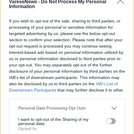
1 di 17
VareseNews -
Do Not Process My Personal
Information
TAG
tra sacro e sacro monte
varese
If you wish to opt-out of the sale, sharing to third parties, or
processing of your personal or sensitive information for
targeted advertising by us, please use the below opt-out
section to confirm your selection. Please note that after your
Leggi l'articolo:
opt-out request is processed you may continue seeing
L’Amen di Massimo Recalcati incanta il pubblico del
interest-based ads based on personal information utilized by
primo appuntamento di Tra Sacro e Sacro Monte
us or personal information disclosed to third parties prior to
your opt-out. You may separately opt-out of the further
disclosure of your personal information by third parties on the
IAB’s list of downstream participants. This information may
also be disclosed by us to third parties on the
IAB’s List of
Downstream Participants
that may further disclose it to other
third parties.
ADV
Personal Data Processing Opt Outs
I want to opt-out of the Sharing of my
personal data.
Opted In