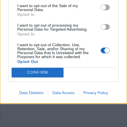
I want to opt-out of the Sale of my
Personal Data.
Opted In
Commenti
I want to opt-out of processing my
Personal Data for Targeted Advertising.
Accedi
o
registrati
per commentare questo
Opted In
articolo.
I want to opt-out of Collection, Use,
L'email è richiesta ma non verrà mostrata ai visitatori. Il contenuto di questo
Retention, Sale, and/or Sharing of my
commento esprime il pensiero dell'autore e non rappresenta la linea editoriale
Personal Data that Is Unrelated with the
di VareseNews.it, che rimane autonoma e indipendente. I messaggi inclusi nei
Purposes for which it was collected.
commenti non sono testi giornalistici, ma post inviati dai singoli lettori che
possono essere automaticamente pubblicati senza filtro preventivo. I commenti
Opted Out
che includano uno o più link a siti esterni verranno rimossi in automatico dal
sistema.
CONFIRM
Data Deletion
Data Access
Privacy Policy