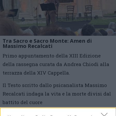
Tra Sacro e Sacro Monte: Amen di
Massimo Recalcati
Primo appuntamento della XIII Edizione
della rassegna curata da Andrea Chiodi alla
terrazza della XIV Cappella.
Il Testo scritto dallo psicanalista Massimo
Recalcati indaga la vita e la morte divisi dal
battito del cuore