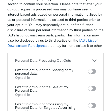
section to confirm your selection. Please note that after your
opt-out request is processed you may continue seeing
interest-based ads based on personal information utilized by
us or personal information disclosed to third parties prior to
your opt-out. You may separately opt-out of the further
ADV
disclosure of your personal information by third parties on the
IAB’s list of downstream participants. This information may
also be disclosed by us to third parties on the
IAB’s List of
Downstream Participants
that may further disclose it to other
third parties.
Personal Data Processing Opt Outs
I want to opt-out of the Sharing of my
personal data.
Commenti
Opted In
Accedi
o
registrati
per commentare questo
articolo.
I want to opt-out of the Sale of my
Personal Data.
L'email è richiesta ma non verrà mostrata ai visitatori. Il contenuto di questo
Opted In
commento esprime il pensiero dell'autore e non rappresenta la linea editoriale
di VareseNews.it, che rimane autonoma e indipendente. I messaggi inclusi nei
commenti non sono testi giornalistici, ma post inviati dai singoli lettori che
I want to opt-out of processing my
possono essere automaticamente pubblicati senza filtro preventivo. I commenti
Personal Data for Targeted Advertising.
che includano uno o più link a siti esterni verranno rimossi in automatico dal