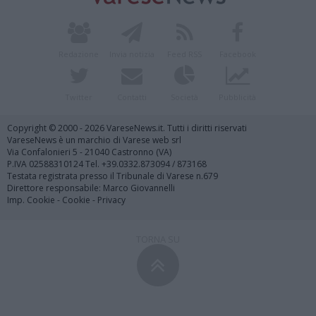
Redazione
Invia notizia
Feed RSS
Facebook
Twitter
Contatti
Società
Pubblicità
Copyright © 2000 - 2026 VareseNews.it. Tutti i diritti riservati
VareseNews è un marchio di Varese web srl
Via Confalonieri 5 - 21040 Castronno (VA)
P.IVA 02588310124 Tel. +39.0332.873094 / 873168
Testata registrata presso il Tribunale di Varese n.679
Direttore responsabile: Marco Giovannelli
Imp. Cookie
-
Cookie
-
Privacy
TORNA SU