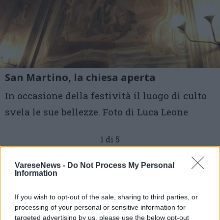
San Martino, la chiesa aperta
In occasione della festività il luogo di culto
svela le sue bellezze. Foto di Luca Leone
1 di 5
TAG
san martino
varese
varese
VareseNews -
Do Not Process My Personal
Information
If you wish to opt-out of the sale, sharing to third parties, or
processing of your personal or sensitive information for
targeted advertising by us, please use the below opt-out