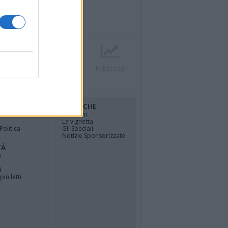
r
Contatti
Società
Pubblicità
RUBRICHE
osfera di
Opinioni
La vignetta
Politica
Gli Speciali
Notizie Sponsorizzate
TÀ
o
4
più letti