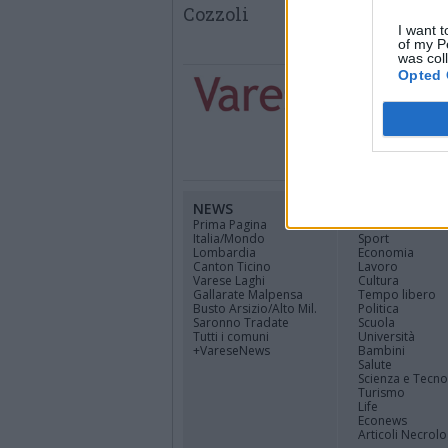
Cozzoli
I want t
of my P
was col
Opted 
NEWS
CANALI
Prima Pagina
Cinema
Italia/Mondo
Sport
Lombardia
Economia
Canton Ticino
Lavoro
Varese Laghi
Cultura
Gallarate Malpensa
Tempo libero
Busto Arsizio/Alto Mil.
Politica
Saronno Tradate
Scuola
Tutti i comuni
Università
+VareseNews
Bambini
Salute
Scienza e Tecno
Turismo
Life
Econews
Articoli Necrolo