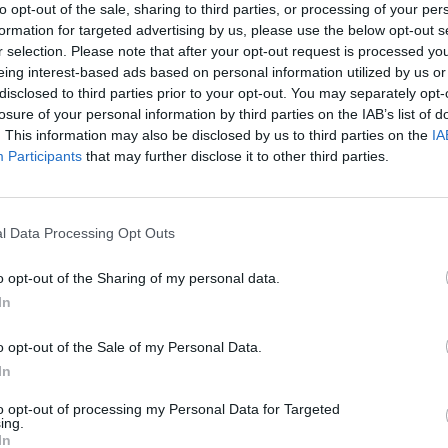
to opt-out of the sale, sharing to third parties, or processing of your per
formation for targeted advertising by us, please use the below opt-out s
r selection. Please note that after your opt-out request is processed y
eing interest-based ads based on personal information utilized by us or
disclosed to third parties prior to your opt-out. You may separately opt-
losure of your personal information by third parties on the IAB’s list of
. This information may also be disclosed by us to third parties on the
IA
Participants
that may further disclose it to other third parties.
1 di 5
l Data Processing Opt Outs
olo
o opt-out of the Sharing of my personal data.
In
o opt-out of the Sale of my Personal Data.
In
to opt-out of processing my Personal Data for Targeted
ing.
alco del Piccolo Teatro Strehler – foto di Carlo
In