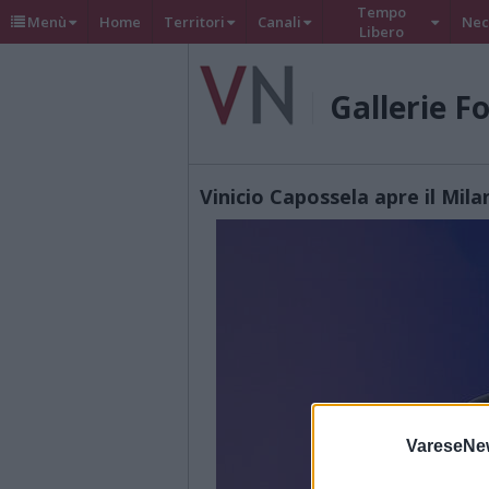
Tempo
Menù
Home
Territori
Canali
Nec
Libero
Gallerie F
Vinicio Capossela apre il Mila
VareseNe