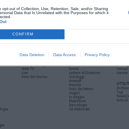
o opt-out of Collection, Use, Retention, Sale, and/or Sharing
ersonal Data that Is Unrelated with the Purposes for which it
lected.
Out
CONFIRM
Registrati
Redazione
Invia
Feed RSS
Facebook
Twitte
contributo
Data Deletion
Data Access
Privacy Policy
MULTIMEDIA
COMUNITÀ
BLOG
Gallerie Fotografiche
Home
La blog
Web TV
Eventi
Varese
Live
Lettere al Direttore
Varese 
Foto del Giorno
Sondaggi
Animali
UTILI
Nascite
Archivi
Foto dei lettori
Tag
Auguri
News2
In viaggio
Articoli 
Matrimoni
Necrologie
logia
Gli Abbonati
gie