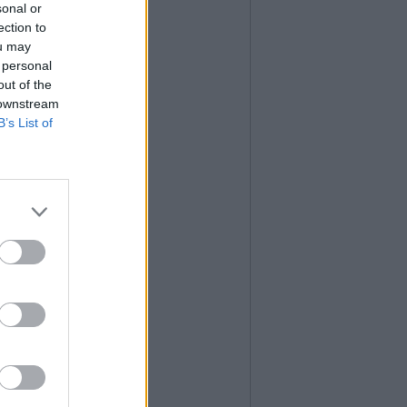
sonal or
ection to
ou may
 personal
out of the
 downstream
B’s List of