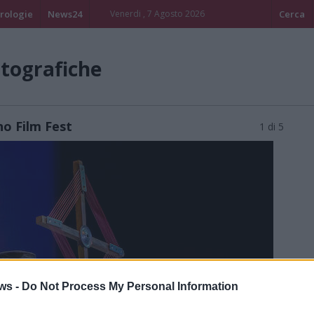
rologie
News24
Venerdi , 7 Agosto 2026
Cerca
otografiche
no Film Fest
1 di 5
ws -
Do Not Process My Personal Information