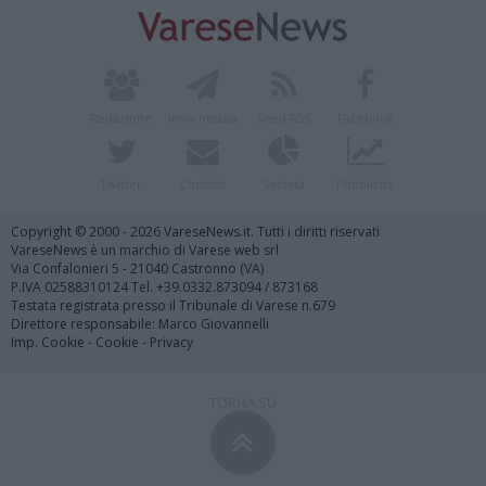
Redazione
Invia notizia
Feed RSS
Facebook
Twitter
Contatti
Società
Pubblicità
Copyright © 2000 - 2026 VareseNews.it. Tutti i diritti riservati
VareseNews è un marchio di Varese web srl
Via Confalonieri 5 - 21040 Castronno (VA)
P.IVA 02588310124 Tel. +39.0332.873094 / 873168
Testata registrata presso il Tribunale di Varese n.679
Direttore responsabile: Marco Giovannelli
Imp. Cookie
-
Cookie
-
Privacy
TORNA SU