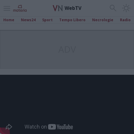
WebTV
Home
News24
Sport
Tempo Libero
Necrologie
Radio
ADV