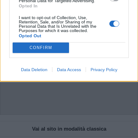
commenti non sono testi giornalistici, ma post inviati dai singoli lettori che
Personal Data for Targeted Advertising.
possono essere automaticamente pubblicati senza filtro preventivo. I commenti
Opted In
che includano uno o più link a siti esterni verranno rimossi in automatico dal
sistema.
I want to opt-out of Collection, Use,
Retention, Sale, and/or Sharing of my
Personal Data that Is Unrelated with the
Purposes for which it was collected.
Opted Out
CONFIRM
ADV
Data Deletion
Data Access
Privacy Policy
Vai al sito in modalità classica