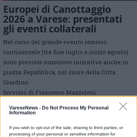
Europei di Canottaggio
2026 a Varese: presentati
gli eventi collaterali
Nel corso del grande evento remiero
continentale (tra fine luglio e inizio agosto)
sono previste numerose iniziative anche in
piazza Repubblica, nel cuore della Città
Giardino.
Servizio di Francesco Mazzoleni
VareseNews -
Do Not Process My Personal
di
Damiano Franzetti
03 Giugno 2026 -
Information
damiano.franzetti@varesenews.it
16:19
If you wish to opt-out of the sale, sharing to third parties, or
Vota
processing of your personal or sensitive information for