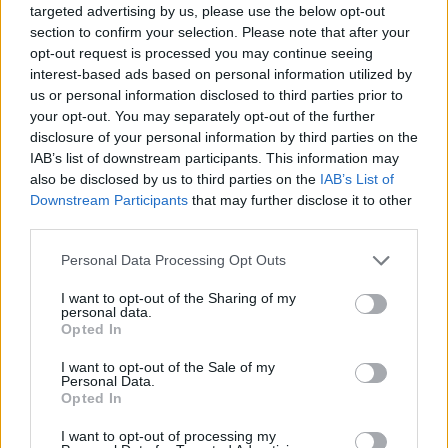
targeted advertising by us, please use the below opt-out
section to confirm your selection. Please note that after your
opt-out request is processed you may continue seeing
interest-based ads based on personal information utilized by
us or personal information disclosed to third parties prior to
your opt-out. You may separately opt-out of the further
disclosure of your personal information by third parties on the
ADV
IAB’s list of downstream participants. This information may
also be disclosed by us to third parties on the
IAB’s List of
Downstream Participants
that may further disclose it to other
third parties.
Personal Data Processing Opt Outs
I want to opt-out of the Sharing of my
personal data.
Opted In
Commenti
Accedi
o
registrati
per commentare questo
I want to opt-out of the Sale of my
articolo.
Personal Data.
Opted In
L'email è richiesta ma non verrà mostrata ai visitatori. Il contenuto di questo
commento esprime il pensiero dell'autore e non rappresenta la linea editoriale
I want to opt-out of processing my
di VareseNews.it, che rimane autonoma e indipendente. I messaggi inclusi nei