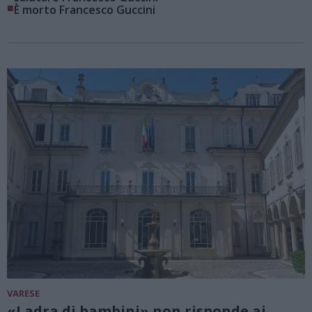
■
È morto Francesco Guccini
VARESE
«Ladra di bambini» non risponde ai