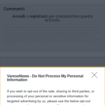
Commenti
Accedi
o
registrati
per commentare questo
articolo.
L'email è richiesta ma non verrà mostrata ai visitatori. Il contenuto di questo
commento esprime il pensiero dell'autore e non rappresenta la linea editoriale
di VareseNews.it, che rimane autonoma e indipendente. I messaggi inclusi nei
commenti non sono testi giornalistici, ma post inviati dai singoli lettori che
possono essere automaticamente pubblicati senza filtro preventivo. I commenti
che includano uno o più link a siti esterni verranno rimossi in automatico dal
sistema.
VareseNews -
Do Not Process My Personal
Information
ADV
If you wish to opt-out of the sale, sharing to third parties, or
processing of your personal or sensitive information for
targeted advertising by us, please use the below opt-out