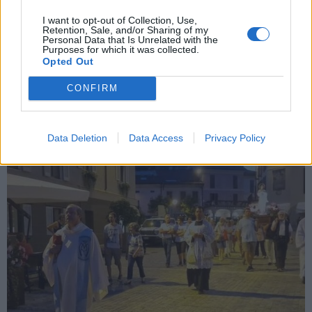
I want to opt-out of Collection, Use,
Retention, Sale, and/or Sharing of my
NUOTO
Personal Data that Is Unrelated with the
Purposes for which it was collected.
Team Insubrika, storico terzo posto ai
Opted Out
campionati italiani Master di Riccione
CONFIRM
Data Deletion
Data Access
Privacy Policy