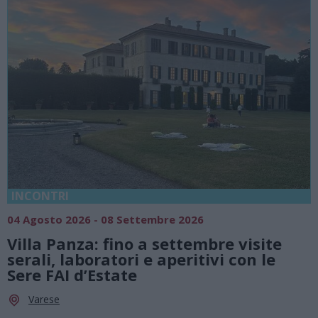
RI
SAGRE, FIE
o 2026 - 08 Settembre 2026
07 Agosto 2
Panza: fino a settembre visite
FerrAgo
 laboratori e aperitivi con le
serate d
AI d’Estate
cuore d
e
Germign