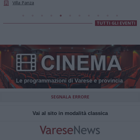
Panza
Germign
TUTTI GLI EVENTI
SEGNALA ERRORE
Vai al sito in modalità classica