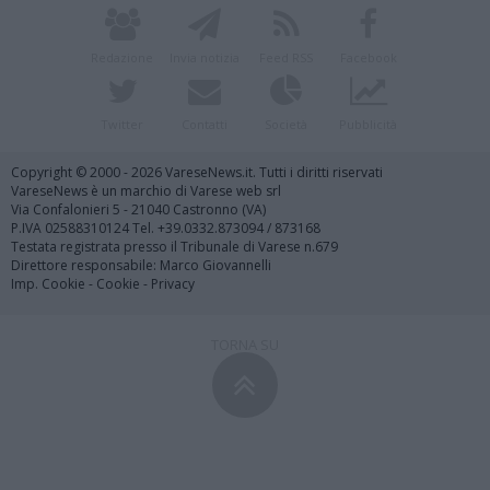
Redazione
Invia notizia
Feed RSS
Facebook
Twitter
Contatti
Società
Pubblicità
Copyright © 2000 - 2026 VareseNews.it. Tutti i diritti riservati
VareseNews è un marchio di Varese web srl
Via Confalonieri 5 - 21040 Castronno (VA)
P.IVA 02588310124 Tel. +39.0332.873094 / 873168
Testata registrata presso il Tribunale di Varese n.679
Direttore responsabile: Marco Giovannelli
Imp. Cookie
-
Cookie
-
Privacy
TORNA SU