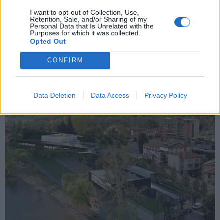
SESTO CALENDE
I want to opt-out of Collection, Use,
A Sesto Calende la “Nuova Marna” si
Retention, Sale, and/or Sharing of my
Personal Data that Is Unrelated with the
avvicina, Colombo: “Meno di due mesi
Purposes for which it was collected.
Opted Out
all’inizio dei lavori”
CONFIRM
Data Deletion
Data Access
Privacy Policy