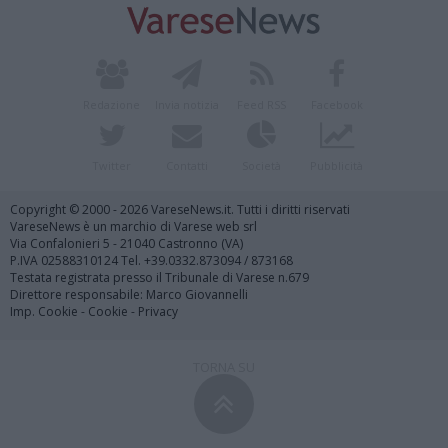
Redazione
Invia notizia
Feed RSS
Facebook
Twitter
Contatti
Società
Pubblicità
Copyright © 2000 - 2026 VareseNews.it. Tutti i diritti riservati
VareseNews è un marchio di Varese web srl
Via Confalonieri 5 - 21040 Castronno (VA)
P.IVA 02588310124 Tel. +39.0332.873094 / 873168
Testata registrata presso il Tribunale di Varese n.679
Direttore responsabile: Marco Giovannelli
Imp. Cookie
-
Cookie
-
Privacy
TORNA SU