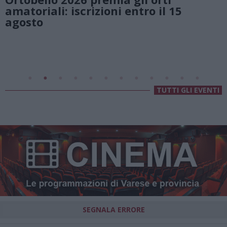
natura e atmosfere senza te
il 15
Lago di Lugano
Valsolda
Villa Fogazzaro Roi
TUTTI GLI EVENTI
SEGNALA ERRORE