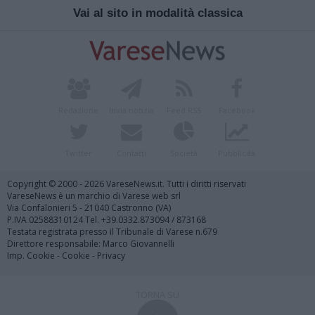
Vai al sito in modalità classica
Redazione
Invia notizia
Feed RSS
Facebook
Twitter
Contatti
Società
Pubblicità
Copyright © 2000 - 2026 VareseNews.it. Tutti i diritti riservati
VareseNews è un marchio di Varese web srl
Via Confalonieri 5 - 21040 Castronno (VA)
P.IVA 02588310124 Tel. +39.0332.873094 / 873168
Testata registrata presso il Tribunale di Varese n.679
Direttore responsabile: Marco Giovannelli
Imp. Cookie
-
Cookie
-
Privacy
TORNA SU