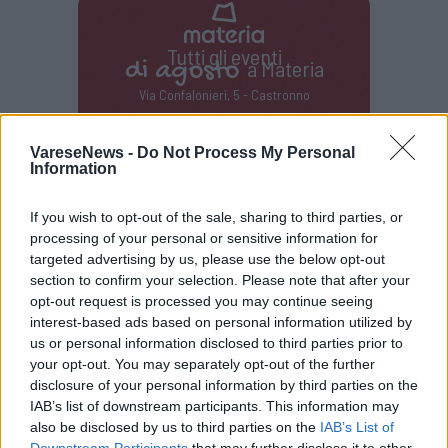
Tutti gli eventi
di
agosto
a Materia
Via Confalonieri, 5 - Castronno
VareseNews -
Do Not Process My Personal
Information
PIÙ INFORMAZIONI SU
If you wish to opt-out of the sale, sharing to third parties, or
camminate/trekking
estate nel varesotto
processing of your personal or sensitive information for
i sentieri del varesotto
itinerari
targeted advertising by us, please use the below opt-out
varesotto in bici e a piedi
veniteavarese
section to confirm your selection. Please note that after your
opt-out request is processed you may continue seeing
interest-based ads based on personal information utilized by
LEGGI GLI ALTRI ARTICOLI DI
us or personal information disclosed to third parties prior to
TURISMO
your opt-out. You may separately opt-out of the further
disclosure of your personal information by third parties on the
IAB’s list of downstream participants. This information may
also be disclosed by us to third parties on the
IAB’s List of
Downstream Participants
that may further disclose it to other