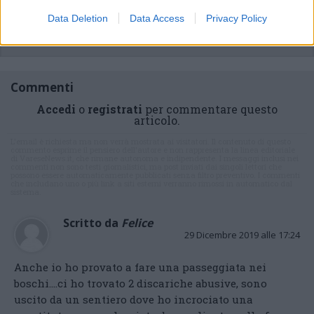
Data Deletion
Data Access
Privacy Policy
Commenti
Accedi
o
registrati
per commentare questo
articolo.
L'email è richiesta ma non verrà mostrata ai visitatori. Il contenuto di questo
commento esprime il pensiero dell'autore e non rappresenta la linea editoriale
di VareseNews.it, che rimane autonoma e indipendente. I messaggi inclusi nei
commenti non sono testi giornalistici, ma post inviati dai singoli lettori che
possono essere automaticamente pubblicati senza filtro preventivo. I commenti
che includano uno o più link a siti esterni verranno rimossi in automatico dal
sistema.
Scritto da
Felice
29 Dicembre 2019 alle 17:24
Anche io ho provato a fare una passeggiata nei
boschi….ci ho trovato 2 discariche abusive, sono
uscito da un sentiero dove ho incrociato una