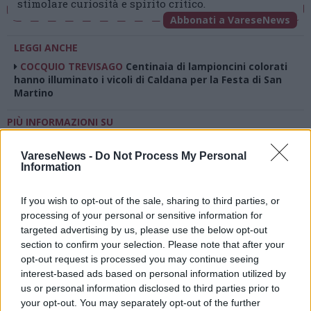
stimolare curiosità e spirito critico.
Abbonati a VareseNews
LEGGI ANCHE
COCQUIO TREVISAGO
Centinaia di lampioncini colorati
hanno illuminato i vicoli di Caldana per la Festa di San
Martino
PIÙ INFORMAZIONI SU
comunità luterana
mercatini dell'avvento
VareseNews -
Do Not Process My Personal
Information
LEGGI GLI ALTRI ARTICOLI DI
If you wish to opt-out of the sale, sharing to third parties, or
VARESE LAGHI
processing of your personal or sensitive information for
targeted advertising by us, please use the below opt-out
section to confirm your selection. Please note that after your
opt-out request is processed you may continue seeing
interest-based ads based on personal information utilized by
us or personal information disclosed to third parties prior to
your opt-out. You may separately opt-out of the further