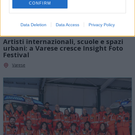
CONFIRM
INCONTRI
Data Deletion
Data Access
Privacy Policy
16 Ottobre 2026 - 25 Ottobre 2026
Artisti internazionali, scuole e spazi
urbani: a Varese cresce Insight Foto
Festival
Varese