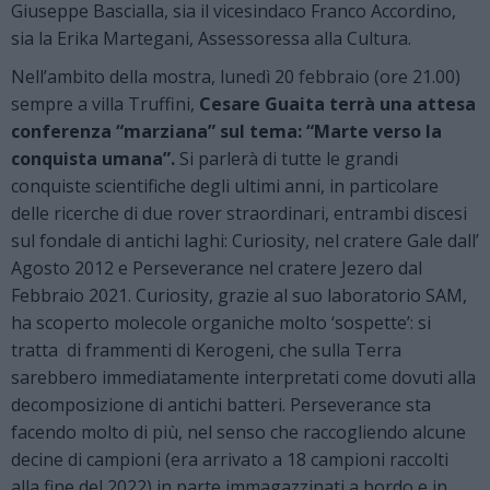
Giuseppe Bascialla, sia il vicesindaco Franco Accordino,
sia la Erika Martegani, Assessoressa alla Cultura.
Nell’ambito della mostra, lunedì 20 febbraio (ore 21.00)
sempre a villa Truffini,
Cesare Guaita terrà una attesa
conferenza “marziana” sul tema: “Marte verso la
conquista umana”.
Si parlerà di tutte le grandi
conquiste scientifiche degli ultimi anni, in particolare
delle ricerche di due rover straordinari, entrambi discesi
sul fondale di antichi laghi: Curiosity, nel cratere Gale dall’
Agosto 2012 e Perseverance nel cratere Jezero dal
Febbraio 2021. Curiosity, grazie al suo laboratorio SAM,
ha scoperto molecole organiche molto ‘sospette’: si
tratta di frammenti di Kerogeni, che sulla Terra
sarebbero immediatamente interpretati come dovuti alla
decomposizione di antichi batteri. Perseverance sta
facendo molto di più, nel senso che raccogliendo alcune
decine di campioni (era arrivato a 18 campioni raccolti
alla fine del 2022) in parte immagazzinati a bordo e in