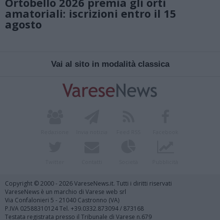
Ortobello 2026 premia gli orti
amatoriali: iscrizioni entro il 15
agosto
Vai al sito in modalità classica
Redazione
Invia notizia
Feed RSS
Facebook
Twitter
Contatti
Società
Pubblicità
Copyright © 2000 - 2026 VareseNews.it. Tutti i diritti riservati
VareseNews è un marchio di Varese web srl
Via Confalonieri 5 - 21040 Castronno (VA)
P.IVA 02588310124 Tel. +39.0332.873094 / 873168
Testata registrata presso il Tribunale di Varese n.679