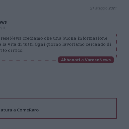
21 Maggio 2024
ews
.it
VareseNews crediamo che una buona informazione
 la vita di tutti. Ogni giorno lavoriamo cercando di
ito critico.
Abbonati a VareseNews
a
a natura a ComeRaro