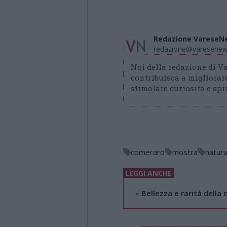
Redazione VareseN
redazione@varesenews
Noi della redazione di 
contribuisca a migliorare
stimolare curiosità e spir
comeraro
mostra
natur
LEGGI ANCHE
»
Bellezza e rarità dell