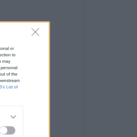
sonal or
ection to
ou may
 personal
out of the
 downstream
B’s List of