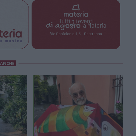
Tutti gli eventi
di
agosto
a Materia
Via Confalonieri, 5 - Castronno
 ANCHE