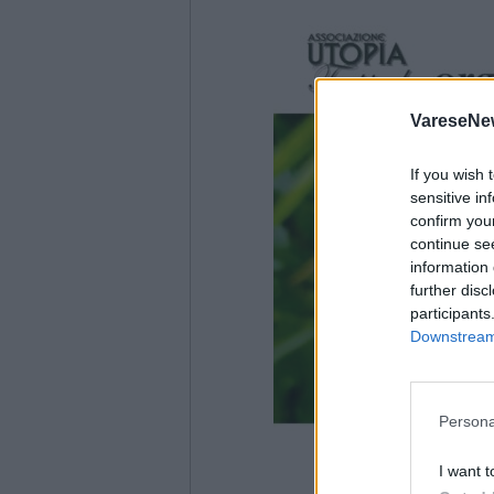
VareseNe
If you wish 
sensitive in
confirm you
continue se
information 
further disc
participants
Downstream 
Persona
I want t