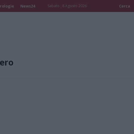
rologie
News24
Sabato , 8 Agosto 2026
Cerca
ero