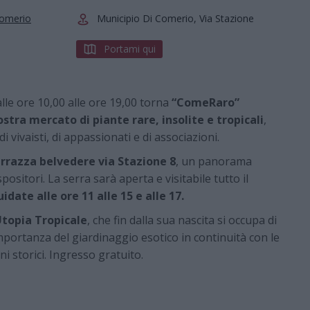
Comerio
Municipio Di Comerio, Via Stazione
Portami qui
le ore 10,00 alle ore 19,00 torna
“ComeRaro”
stra mercato di piante rare, insolite e tropicali
,
 vivaisti, di appassionati e di associazioni.
errazza belvedere via Stazione 8
, un panorama
positori. La serra sarà aperta e visitabile tutto il
uidate alle ore 11 alle 15 e alle 17.
Utopia Tropicale
, che fin dalla sua nascita si occupa di
portanza del giardinaggio esotico in continuità con le
ni storici. Ingresso gratuito.