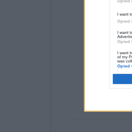
Opted 
I want t
Opted 
I want 
Advertis
Opted 
I want t
of my P
was col
Opted 