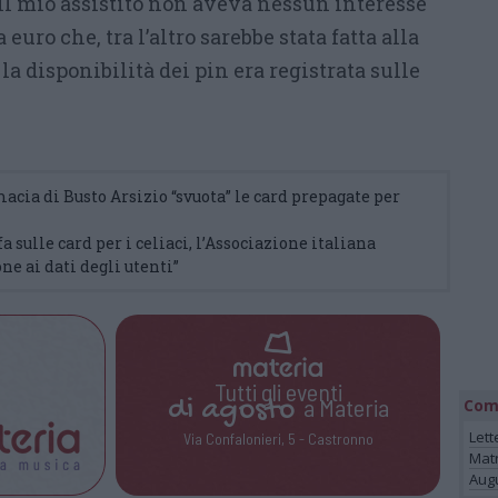
 Il mio assistito non aveva nessun interesse
euro che, tra l’altro sarebbe stata fatta alla
la disponibilità dei pin era registrata sulle
macia di Busto Arsizio “svuota” le card prepagate per
fa sulle card per i celiaci, l’Associazione italiana
ne ai dati degli utenti”
Tutti gli eventi
di
agosto
a Materia
Com
Lett
Via Confalonieri, 5 - Castronno
Mat
Augu