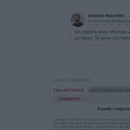
Orlando Mastrillo
orlando.mastrillo@varese
Un cittadino bene informato v
un valore. Se pensi che Vare
LEGGI I COMMENTI
corte d'appello di mil
TAG ARTICOLO
COMMENTI
Accedi
o
registr
L'email è richiesta ma non verrà mostrata ai visi
non rappresenta la linea editoriale di VareseNew
non sono testi giornalistici, ma post inviati dai s
preventivo. I commenti che includano uno o più li