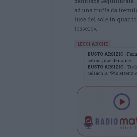
definisce «equilibrata.
ad una truffa da tremila 
luce del sole in quanto 
tessere».
LEGGI ANCHE
BUSTO ARSIZIO
- Far
celiaci, due denunce
BUSTO ARSIZIO
- Truf
celiachia: “Più attenzio