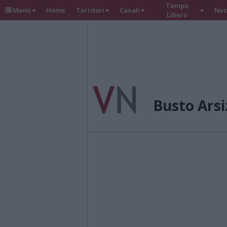
Tempo
Menù
Home
Territori
Canali
Nec
Libero
Busto Arsi