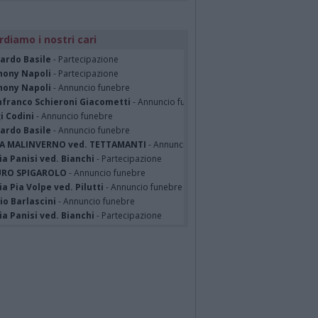
rdiamo i nostri cari
cardo Basile
- Partecipazione
hony Napoli
- Partecipazione
hony Napoli
- Annuncio funebre
nfranco Schieroni Giacometti
- Annuncio funebre
i Codini
- Annuncio funebre
cardo Basile
- Annuncio funebre
A MALINVERNO ved. TETTAMANTI
- Annuncio funebre
a Panisi ved. Bianchi
- Partecipazione
RO SPIGAROLO
- Annuncio funebre
a Pia Volpe ved. Pilutti
- Annuncio funebre
io Barlascini
- Annuncio funebre
a Panisi ved. Bianchi
- Partecipazione