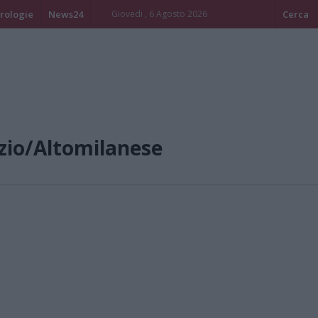
rologie
News24
Giovedi , 6 Agosto 2026
Cerca
zio/Altomilanese