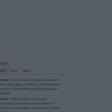
 VISTI
coli
Foto
Video
arese
- Donna cerca di entrare al centro
stivo di Avigno a Varese: si interviene tra
icurezza dei bambini e una persona in
ifficoltà
arese
- Sette Laghi e Insubria si
reparano a salutare due luminari: in
ensione a novembre i professori Grossi