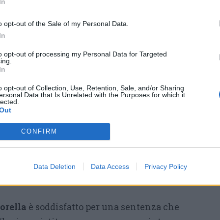
In
peraltro subito liquidato.
o opt-out of the Sale of my Personal Data.
Ora, invece,
la Corte d’Appello ha
In
ribaltato il verdetto e lo ha
to opt-out of processing my Personal Data for Targeted
assolto perchè il fatto non
ing.
In
adicalmente la truffa e assolvendolo anche
carte di credito perchè il fatto non è
o opt-out of Collection, Use, Retention, Sale, and/or Sharing
ersonal Data that Is Unrelated with the Purposes for which it
lected.
Out
 finalmente sorridere: «Piango dalla gioia
CONFIRM
vicenda che ho sempre sentito addosso come
tascato un euro da quelle tessere e
Data Deletion
Data Access
Privacy Policy
iene riconosciuto» – ha detto subito dopo la
orella
è soddisfatto per una sentenza che