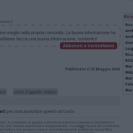
Rico
news.it
Ric
Ant
ive meglio nella propria comunità. La buona informazione ha 
Ant
seNews faccia una buona informazione, sostienici!
Gia
Abbonati a VareseNews
Luig
Ric
ROS
Mari
Pubblicato il 23 Maggio 2024
MAU
Mari
Fulv
Mari
ano
corte d'appello milano
ati
per commentare questo articolo.
tatori. Il contenuto di questo commento esprime il pensiero dell'autore e
s.it, che rimane autonoma e indipendente. I messaggi inclusi nei commenti
ingoli lettori che possono essere automaticamente pubblicati senza filtro
nk a siti esterni verranno rimossi in automatico dal sistema.