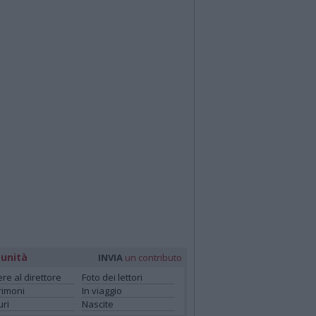
unità
INVIA
un contributo
ere al direttore
Foto dei lettori
rimoni
In viaggio
ri
Nascite