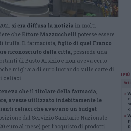
 2021
si era diffusa la notizia
in molti
edere che
Ettore Mazzucchelli
potesse essere
i truffa. Il farmacista,
figlio di quel Franco
e riconosciuto della città,
possiede una
ortanti di Busto Arsizio e non aveva certo
oche migliaia di euro lucrando sulle carte di
I PIÙ
i celiaci.
Arti
teneva che il titolare della farmacia,
»
V
e
re, avesse utilizzato indebitamente le
s
clienti celiaci che avevano un budget
d
»
V
osizione dal Servizio Sanitario Nazionale
p
20 euro al mese) per l’acquisto di prodotti
p