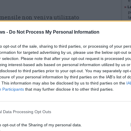
e
»
L
p
mensile non veniva utilizzato
l
»
A
helli acquistava in autonomia i prodotti
g
ws -
Do Not Process My Personal Information
l fondo, avendo a disposizione i pin dei
b
»
V
fare un favore ai clienti e non certo per
i
to opt-out of the sale, sharing to third parties, or processing of your per
p
 di loro avevo un accordo» –
era stata la
formation for targeted advertising by us, please use the below opt-out s
r selection. Please note that after your opt-out request is processed y
 clienti, effettivamente, hanno testimoniato a
eing interest-based ads based on personal information utilized by us or
GAL
altri invece non ricordavano di aver dato il
disclosed to third parties prior to your opt-out. You may separately opt-
losure of your personal information by third parties on the IAB’s list of
. This information may also be disclosed by us to third parties on the
IA
Participants
that may further disclose it to other third parties.
Eppure in primo grado il
tribunale di Busto Arsizio aveva
dato ragione alla Procura di Busto
l Data Processing Opt Outs
Arsizio condannadolo a sei mesi
o opt-out of the Sharing of my personal data.
e al risarcimento del danno,