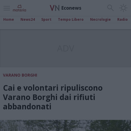
Econews
Home
News24
Sport
Tempo Libero
Necrologie
Radio
ADV
VARANO BORGHI
Cai e volontari ripuliscono
Varano Borghi dai rifiuti
abbandonati