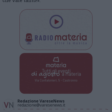
che vale tanto!».
Tutti gli eventi
di
agosto
a Materia
Via Confalonieri, 5 - Castronno
Redazione VareseNews
redazione@varesenews.it