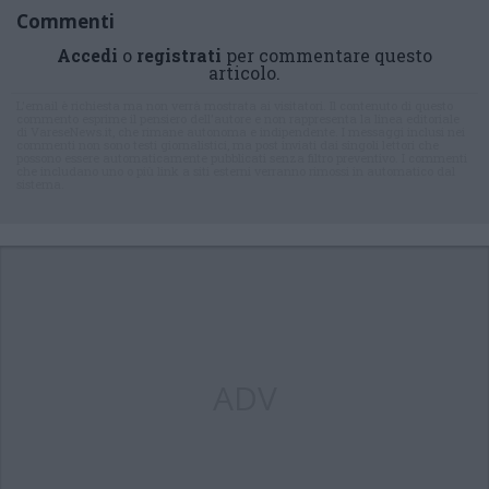
Commenti
Accedi
o
registrati
per commentare questo
articolo.
L'email è richiesta ma non verrà mostrata ai visitatori. Il contenuto di questo
commento esprime il pensiero dell'autore e non rappresenta la linea editoriale
di VareseNews.it, che rimane autonoma e indipendente. I messaggi inclusi nei
commenti non sono testi giornalistici, ma post inviati dai singoli lettori che
possono essere automaticamente pubblicati senza filtro preventivo. I commenti
che includano uno o più link a siti esterni verranno rimossi in automatico dal
sistema.
ADV