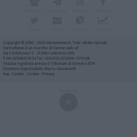
Redazione
Invia notizia
Feed RSS
Facebook
Twitter
Contatti
Società
Pubblicità
Copyright © 2000 - 2026 VareseNews.it. Tutti i diritti riservati
VareseNews è un marchio di Varese web srl
Via Confalonieri 5 - 21040 Castronno (VA)
P.IVA 02588310124 Tel. +39.0332.873094 / 873168
Testata registrata presso il Tribunale di Varese n.679
Direttore responsabile: Marco Giovannelli
Imp. Cookie
-
Cookie
-
Privacy
TORNA SU