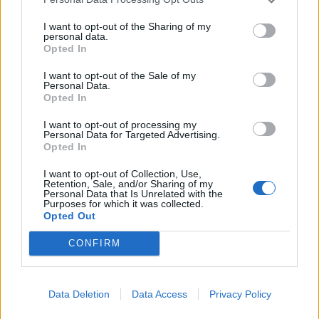
I want to opt-out of the Sharing of my
personal data.
Opted In
VARANO BORGHI
I want to opt-out of the Sale of my
Alfa ferma la perdita invisibile alla
Personal Data.
Opted In
Palude Brabbia a Varano Borghi: si
disperdevano 17 litri d’acqua al secondo
I want to opt-out of processing my
Personal Data for Targeted Advertising.
Opted In
I want to opt-out of Collection, Use,
Retention, Sale, and/or Sharing of my
Personal Data that Is Unrelated with the
Purposes for which it was collected.
Opted Out
CONFIRM
Data Deletion
Data Access
Privacy Policy