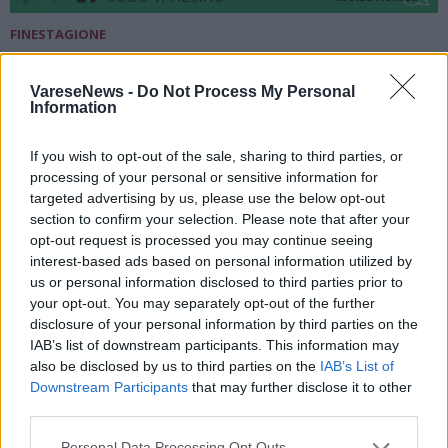
FINESTAGIONE
Judo Varesino, una conferma ai vertici
nazionali: da Varano Borghi
VareseNews -
Do Not Process My Personal
Information
un’eccellenza che continua a crescere
Finestagione 2026: Judo Varesino
If you wish to opt-out of the sale, sharing to third parties, or
processing of your personal or sensitive information for
targeted advertising by us, please use the below opt-out
section to confirm your selection. Please note that after your
opt-out request is processed you may continue seeing
interest-based ads based on personal information utilized by
us or personal information disclosed to third parties prior to
your opt-out. You may separately opt-out of the further
disclosure of your personal information by third parties on the
IAB’s list of downstream participants. This information may
also be disclosed by us to third parties on the
IAB’s List of
Downstream Participants
that may further disclose it to other
third parties.
Personal Data Processing Opt Outs