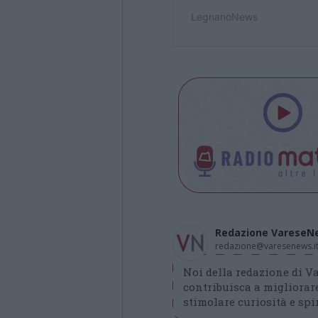
Redazione VareseN
redazione@varesenews.i
Noi della redazione di 
contribuisca a migliorare
stimolare curiosità e spir