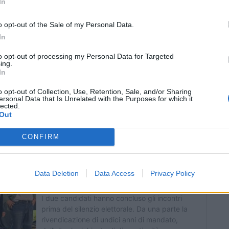
il nome del candidato sindaco scelto. Non è
In
e una lista: è sufficiente indicare il
o opt-out of the Sale of my Personal Data.
on più di un segno, o con segni che non
In
are la preferenza, viene annullata.
to opt-out of processing my Personal Data for Targeted
ing.
In
sfidano
Stefano Aliprandini,
per il
o opt-out of Collection, Use, Retention, Sale, and/or Sharing
ersonal Data that Is Unrelated with the Purposes for which it
lected.
o Pezzotta
per il centrodestra.
Out
CONFIRM
Data Deletion
Data Access
Privacy Policy