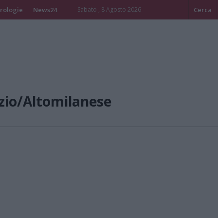
rologie
News24
Sabato , 8 Agosto 2026
Cerca
zio/Altomilanese