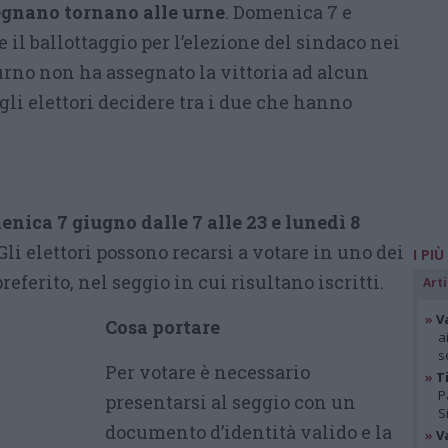
nano tornano alle urne
. Domenica 7 e
 il ballottaggio per l’elezione del sindaco nei
urno non ha assegnato la vittoria ad alcun
agli elettori decidere tra i due che hanno
nica 7 giugno dalle 7 alle 23 e lunedì 8
 Gli elettori possono recarsi a votare in uno dei
I PIÙ
referito, nel seggio in cui risultano iscritti.
Arti
»
V
Cosa portare
a
s
Per votare è necessario
»
Ti
P
presentarsi al seggio con un
S
documento d’identità valido e la
»
V