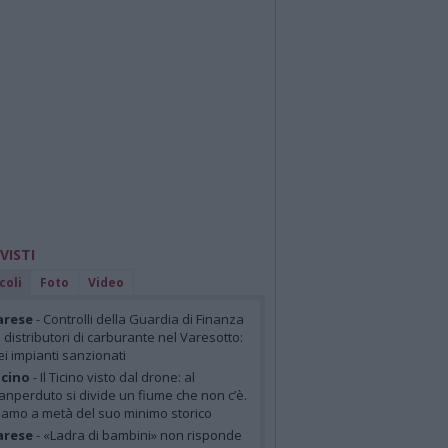
 VISTI
coli
Foto
Video
arese
- Controlli della Guardia di Finanza
i distributori di carburante nel Varesotto:
ei impianti sanzionati
cino
- Il Ticino visto dal drone: al
anperduto si divide un fiume che non c’è.
iamo a metà del suo minimo storico
arese
- «Ladra di bambini» non risponde