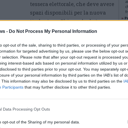
a
tessera elettorale, che deve avere
c
spazi disponibili per la nuova
f
»
Pr
timbratura. Chi non ha la tessera
e
l
in casa, l’ha smarrita o ha
ws -
Do Not Process My Personal Information
»
M
esaurito gli spazi può richiederla
e
l
to opt-out of the sale, sharing to third parties, or processing of your per
rale del proprio comune.
formation for targeted advertising by us, please use the below opt-out s
r selection. Please note that after your opt-out request is processed y
mbardo gli uffici elettorali osserveranno
GAL
eing interest-based ads based on personal information utilized by us or
to 6 giugno dalle 8.30 alle 18, domenica 7
disclosed to third parties prior to your opt-out. You may separately opt-
losure of your personal information by third parties on the IAB’s list of
 lunedì 8 giugno dalle 7 alle 15.
. This information may also be disclosed by us to third parties on the
IA
Participants
that may further disclose it to other third parties.
, dopo il riconoscimento, l’elettore riceve una
l Data Processing Opt Outs
ue candidati rimasti in gara e l’elenco delle
Le mille sfide di Enrico Piazza
. Il voto si esprime tracciando un segno sul
o opt-out of the Sharing of my personal data.