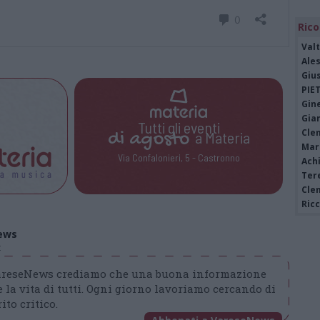
Rico
Valt
Ale
Giu
PIE
Gine
Gia
Tutti gli eventi
Cle
di
agosto
a Materia
Mar
Via Confalonieri, 5 - Castronno
Achi
Tere
Cle
Ric
ews
t
VareseNews crediamo che una buona informazione
 la vita di tutti. Ogni giorno lavoriamo cercando di
ito critico.