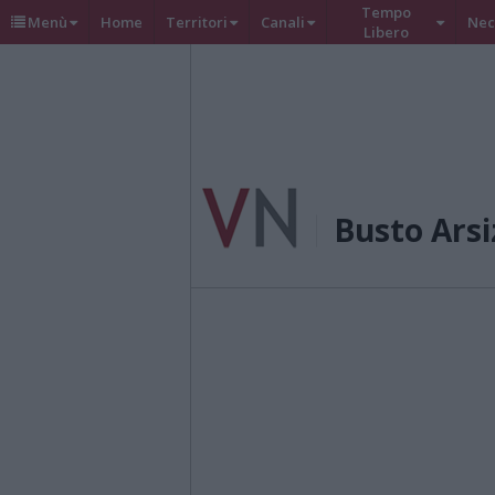
Tempo
Menù
Home
Territori
Canali
Nec
Libero
Busto Arsi