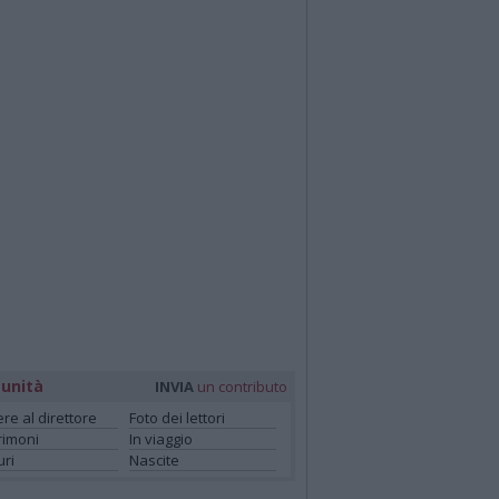
unità
INVIA
un contributo
ere al direttore
Foto dei lettori
rimoni
In viaggio
ri
Nascite