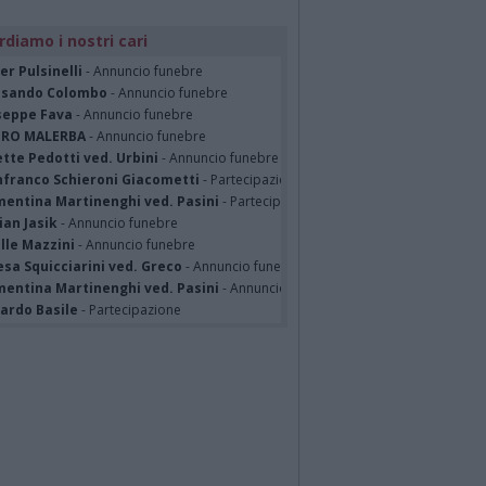
rdiamo i nostri cari
er Pulsinelli
- Annuncio funebre
ssando Colombo
- Annuncio funebre
seppe Fava
- Annuncio funebre
TRO MALERBA
- Annuncio funebre
tte Pedotti ved. Urbini
- Annuncio funebre
nfranco Schieroni Giacometti
- Partecipazione
mentina Martinenghi ved. Pasini
- Partecipazione
ian Jasik
- Annuncio funebre
lle Mazzini
- Annuncio funebre
sa Squicciarini ved. Greco
- Annuncio funebre
mentina Martinenghi ved. Pasini
- Annuncio funebre
cardo Basile
- Partecipazione