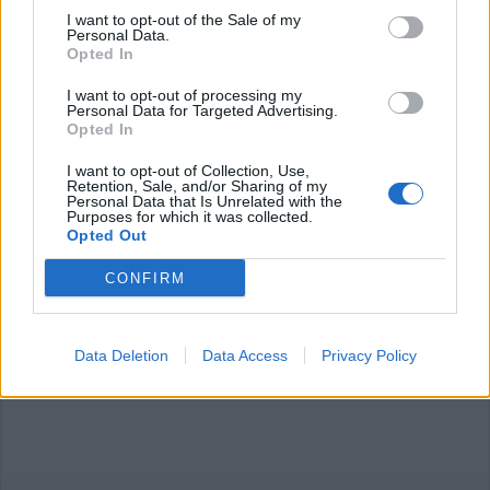
I want to opt-out of the Sale of my
Personal Data.
Opted In
Commenti
I want to opt-out of processing my
Personal Data for Targeted Advertising.
Accedi
o
registrati
per commentare questo
Opted In
articolo.
I want to opt-out of Collection, Use,
L'email è richiesta ma non verrà mostrata ai visitatori. Il contenuto di questo
Retention, Sale, and/or Sharing of my
commento esprime il pensiero dell'autore e non rappresenta la linea editoriale
Personal Data that Is Unrelated with the
di VareseNews.it, che rimane autonoma e indipendente. I messaggi inclusi nei
Purposes for which it was collected.
commenti non sono testi giornalistici, ma post inviati dai singoli lettori che
possono essere automaticamente pubblicati senza filtro preventivo. I commenti
Opted Out
che includano uno o più link a siti esterni verranno rimossi in automatico dal
sistema.
CONFIRM
Data Deletion
Data Access
Privacy Policy