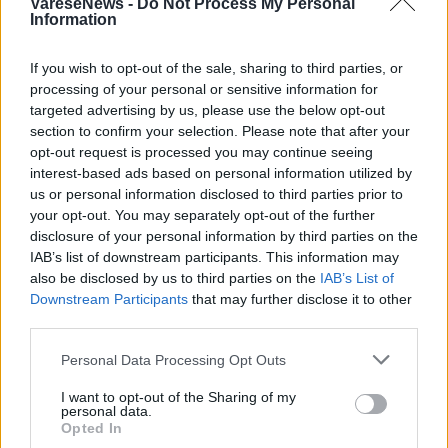
VareseNews -
Do Not Process My Personal
TAG
Creanza Market & Gin Fest
Information
varese
If you wish to opt-out of the sale, sharing to third parties, or
processing of your personal or sensitive information for
targeted advertising by us, please use the below opt-out
section to confirm your selection. Please note that after your
Leggi l'articolo:
opt-out request is processed you may continue seeing
Creanza Market & Gin Fest torna a Varese: due giorni tra
artigianato, gin e street food a Villa Mylius
interest-based ads based on personal information utilized by
us or personal information disclosed to third parties prior to
your opt-out. You may separately opt-out of the further
disclosure of your personal information by third parties on the
IAB’s list of downstream participants. This information may
also be disclosed by us to third parties on the
IAB’s List of
Downstream Participants
that may further disclose it to other
third parties.
ADV
Personal Data Processing Opt Outs
I want to opt-out of the Sharing of my
personal data.
Opted In