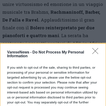
unire virtuosismo ed emozione in un viaggio
musicale tra Brahms,
Rachmaninoff, Barber,
De Falla e Ravel.
Applauditissimo il gran
finale con il
Bolero reinterpretato per due
pianoforti e quattro mani
. La serata ha
sostenuto i progetti sanitari di APA in Africa,
realtà attiva da quarant’anni.
VareseNews -
Do Not Process My Personal
Information
1 di 12
If you wish to opt-out of the sale, sharing to third parties, or
processing of your personal or sensitive information for
TAG
apa
cuamm
teatro intred
targeted advertising by us, please use the below opt-out
the planos in concerto
Anna Plano
section to confirm your selection. Please note that after your
opt-out request is processed you may continue seeing
dino azzalin
Elisa plano
interest-based ads based on personal information utilized by
us or personal information disclosed to third parties prior to
paola del negro
roberto plano
your opt-out. You may separately opt-out of the further
Sofia Plano
varese