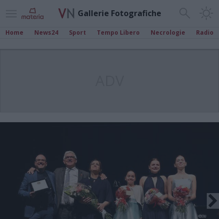
Gallerie Fotografiche
Home
News24
Sport
Tempo Libero
Necrologie
Radio
ADV