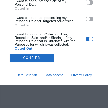
I want to opt-out of the Sale of my
Personal Data.
Opted In
Commenti
I want to opt-out of processing my
Accedi
o
registrati
per commentare questo
Personal Data for Targeted Advertising.
articolo.
Opted In
L'email è richiesta ma non verrà mostrata ai visitatori. Il contenuto di questo
I want to opt-out of Collection, Use,
commento esprime il pensiero dell'autore e non rappresenta la linea editoriale
Retention, Sale, and/or Sharing of my
di VareseNews.it, che rimane autonoma e indipendente. I messaggi inclusi nei
Personal Data that Is Unrelated with the
commenti non sono testi giornalistici, ma post inviati dai singoli lettori che
possono essere automaticamente pubblicati senza filtro preventivo. I commenti
Purposes for which it was collected.
che includano uno o più link a siti esterni verranno rimossi in automatico dal
Opted Out
sistema.
CONFIRM
Data Deletion
Data Access
Privacy Policy