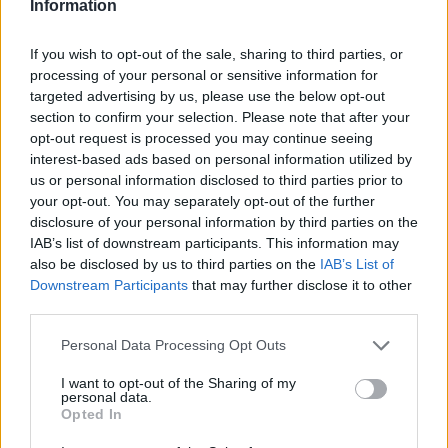
Information
If you wish to opt-out of the sale, sharing to third parties, or
processing of your personal or sensitive information for
Leggi l'articolo:
targeted advertising by us, please use the below opt-out
Lago di Como, incidente mortale ad Argegno. Un ferito
grave trasportato a Varese
section to confirm your selection. Please note that after your
Mortale sul Lago di Como, arrestato un uomo residente
opt-out request is processed you may continue seeing
nel Saronnese: è accusato di aver causato lo schianto
interest-based ads based on personal information utilized by
us or personal information disclosed to third parties prior to
your opt-out. You may separately opt-out of the further
disclosure of your personal information by third parties on the
IAB’s list of downstream participants. This information may
also be disclosed by us to third parties on the
IAB’s List of
Downstream Participants
that may further disclose it to other
third parties.
ADV
Personal Data Processing Opt Outs
I want to opt-out of the Sharing of my
personal data.
Opted In