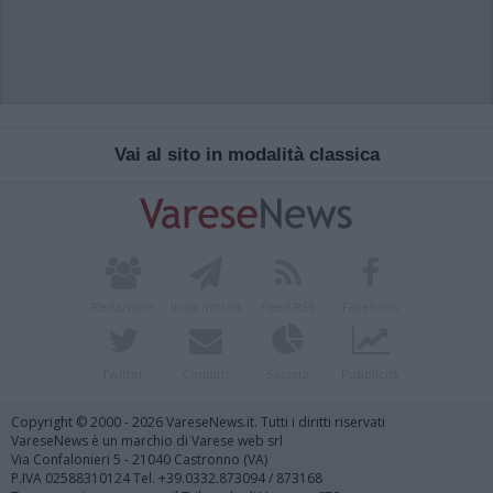
Vai al sito in modalità classica
Redazione
Invia notizia
Feed RSS
Facebook
Twitter
Contatti
Società
Pubblicità
Copyright © 2000 - 2026 VareseNews.it. Tutti i diritti riservati
VareseNews è un marchio di Varese web srl
Via Confalonieri 5 - 21040 Castronno (VA)
P.IVA 02588310124 Tel. +39.0332.873094 / 873168