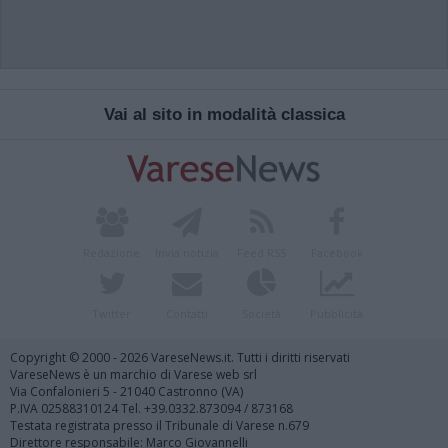
Vai al sito in modalità classica
Redazione
Invia notizia
Feed RSS
Facebook
Twitter
Contatti
Società
Pubblicità
Copyright © 2000 - 2026 VareseNews.it. Tutti i diritti riservati
VareseNews è un marchio di Varese web srl
Via Confalonieri 5 - 21040 Castronno (VA)
P.IVA 02588310124 Tel. +39.0332.873094 / 873168
Testata registrata presso il Tribunale di Varese n.679
Direttore responsabile: Marco Giovannelli