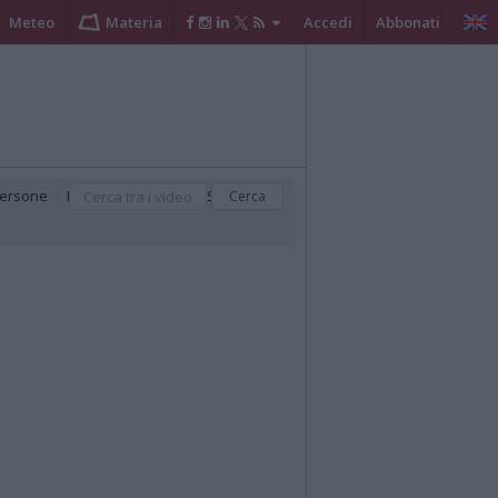
Meteo
Materia
Accedi
Abbonati
ersone
Podcast
Politica
Sport