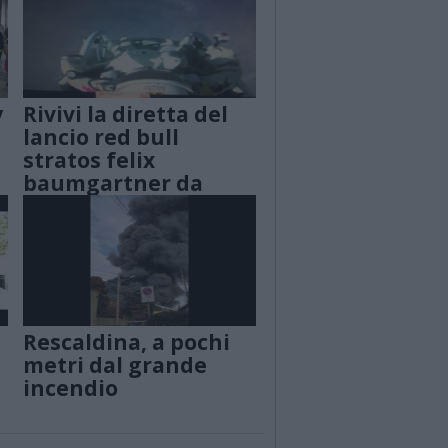
y
Rivivi la diretta del
lancio red bull
stratos felix
baumgartner da
38950 m
Rescaldina, a pochi
metri dal grande
incendio