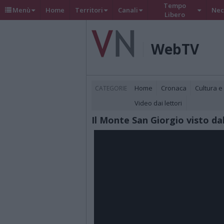
Tempo
Menù
Home
Territori
Canali
Nec
Libero
WebTV
Home
Cronaca
Cultura e
CATEGORIE
Video dai lettori
Il Monte San Giorgio visto da