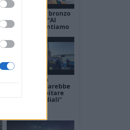
Alice Codato, bronzo
e
agli Europei: “Al
Mondiale puntiamo
più in alto”
Giorgetti alla
i
Schiranna: “Sarebbe
un sogno ospitare
anche i mondiali”