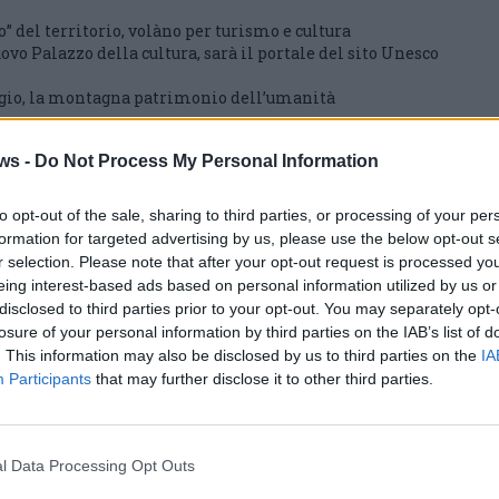
o” del territorio, volàno per turismo e cultura
ovo Palazzo della cultura, sarà il portale del sito Unesco
rgio, la montagna patrimonio dell’umanità
se4U
varese4u archeo
ws -
Do Not Process My Personal Information
to opt-out of the sale, sharing to third parties, or processing of your per
formation for targeted advertising by us, please use the below opt-out s
ati
per commentare questo articolo.
r selection. Please note that after your opt-out request is processed y
tatori. Il contenuto di questo commento esprime il pensiero dell'autore e
eing interest-based ads based on personal information utilized by us or
s.it, che rimane autonoma e indipendente. I messaggi inclusi nei commenti
disclosed to third parties prior to your opt-out. You may separately opt-
ingoli lettori che possono essere automaticamente pubblicati senza filtro
nk a siti esterni verranno rimossi in automatico dal sistema.
losure of your personal information by third parties on the IAB’s list of
. This information may also be disclosed by us to third parties on the
IA
Participants
that may further disclose it to other third parties.
l Data Processing Opt Outs