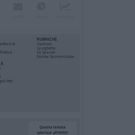
r
Contatti
Società
Pubblicità
RUBRICHE
osfera di
Opinioni
La vignetta
Politica
Gli Speciali
Notizie Sponsorizzate
TÀ
o
4
più letti