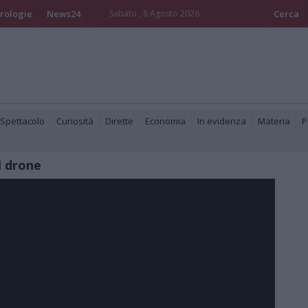
rologie
News24
Sabato , 8 Agosto 2026
Cerca
 Spettacolo
Curiosità
Dirette
Economia
In evidenza
Materia
P
l drone