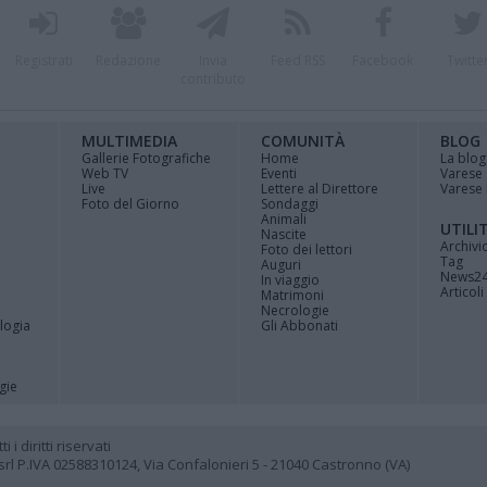
Registrati
Redazione
Invia
Feed RSS
Facebook
Twitte
contributo
MULTIMEDIA
COMUNITÀ
BLOG
Gallerie Fotografiche
Home
La blog
Web TV
Eventi
Varese
Live
Lettere al Direttore
Varese 
Foto del Giorno
Sondaggi
Animali
UTILI
Nascite
Archivi
Foto dei lettori
Tag
Auguri
News2
In viaggio
Articoli 
Matrimoni
Necrologie
logia
Gli Abbonati
gie
i diritti riservati
 P.IVA 02588310124, Via Confalonieri 5 - 21040 Castronno (VA)