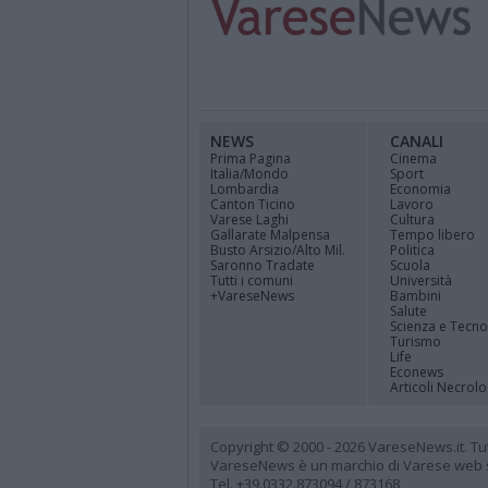
NEWS
CANALI
Prima Pagina
Cinema
Italia/Mondo
Sport
Lombardia
Economia
Canton Ticino
Lavoro
Varese Laghi
Cultura
Gallarate Malpensa
Tempo libero
Busto Arsizio/Alto Mil.
Politica
Saronno Tradate
Scuola
Tutti i comuni
Università
+VareseNews
Bambini
Salute
Scienza e Tecno
Turismo
Life
Econews
Articoli Necrolo
Copyright © 2000 - 2026 VareseNews.it. Tutti 
VareseNews è un marchio di Varese web srl
Tel. +39.0332.873094 / 873168