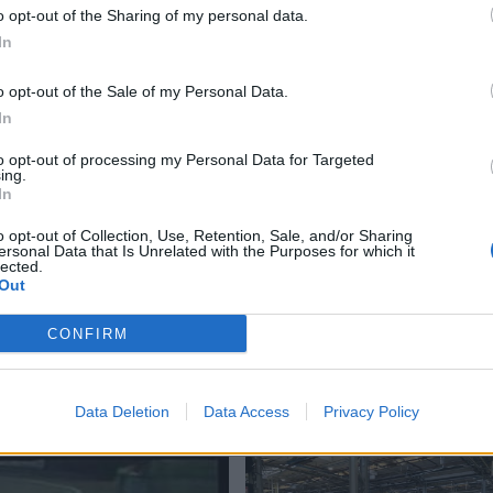
o opt-out of the Sharing of my personal data.
In
Max Horowitz: “La
Pallacanestro Vares
o opt-out of the Sale of my Personal Data.
è pronta per fare un
In
passo avanti”
to opt-out of processing my Personal Data for Targeted
ing.
moria: al Quarto
In
ettiva per
o opt-out of Collection, Use, Retention, Sale, and/or Sharing
ccini
ersonal Data that Is Unrelated with the Purposes for which it
lected.
Out
Giovanni Codato: “Il
calore del pubblico c
CONFIRM
ha spinto al bronzo”
Data Deletion
Data Access
Privacy Policy