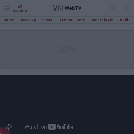
WebTV
Home
News24
Sport
Tempo Libero
Necrologie
Radio
ADV