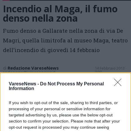
Incendio al Maga, il fumo
denso nella zona
Fumo denso a Gallarate nella zona di via De
Magri, quella limitrofa al museo Maga, teatro
dell’incendio di giovedì 14 febbraio
di
Redazione VareseNews
14 Febbraio 2013 -
redazione@varesenews.it
0:00
Vota
VareseNews -
Do Not Process My Personal
Information
If you wish to opt-out of the sale, sharing to third parties, or
processing of your personal or sensitive information for
targeted advertising by us, please use the below opt-out
section to confirm your selection. Please note that after your
opt-out request is processed you may continue seeing