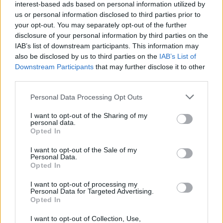
interest-based ads based on personal information utilized by
ADV
us or personal information disclosed to third parties prior to
your opt-out. You may separately opt-out of the further
disclosure of your personal information by third parties on the
IAB’s list of downstream participants. This information may
also be disclosed by us to third parties on the
IAB’s List of
Downstream Participants
that may further disclose it to other
third parties.
Personal Data Processing Opt Outs
Commenti
I want to opt-out of the Sharing of my
Accedi
o
registrati
per commentare questo
personal data.
articolo.
Opted In
L'email è richiesta ma non verrà mostrata ai visitatori. Il contenuto di questo
commento esprime il pensiero dell'autore e non rappresenta la linea editoriale
I want to opt-out of the Sale of my
di VareseNews.it, che rimane autonoma e indipendente. I messaggi inclusi nei
Personal Data.
commenti non sono testi giornalistici, ma post inviati dai singoli lettori che
possono essere automaticamente pubblicati senza filtro preventivo. I commenti
Opted In
che includano uno o più link a siti esterni verranno rimossi in automatico dal
sistema.
I want to opt-out of processing my
Personal Data for Targeted Advertising.
Opted In
I want to opt-out of Collection, Use,