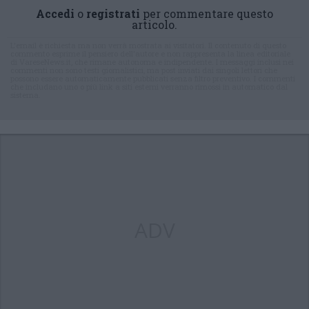
Accedi
o
registrati
per commentare questo
articolo.
L'email è richiesta ma non verrà mostrata ai visitatori. Il contenuto di questo
commento esprime il pensiero dell'autore e non rappresenta la linea editoriale
di VareseNews.it, che rimane autonoma e indipendente. I messaggi inclusi nei
commenti non sono testi giornalistici, ma post inviati dai singoli lettori che
possono essere automaticamente pubblicati senza filtro preventivo. I commenti
che includano uno o più link a siti esterni verranno rimossi in automatico dal
sistema.
ADV