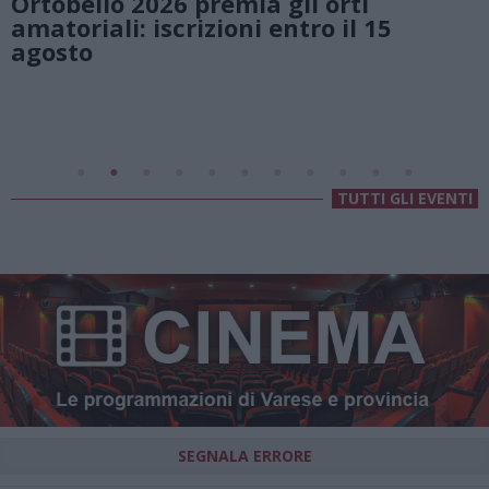
natura e atmosfere senza tempo sul
Lago di Lugano
Valsolda
Villa Fogazzaro Roi
TUTTI GLI EVENTI
SEGNALA ERRORE