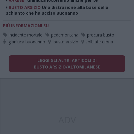
VARESE
“Gianluca lotteremo anche per te”
BUSTO ARSIZIO
Una distrazione alla base dello
schianto che ha ucciso Buonanno
PIÙ INFORMAZIONI SU
incidente mortale
pedemontana
procura busto
gianluca buonanno
busto arsizio
solbiate olona
LEGGI GLI ALTRI ARTICOLI DI
BUSTO ARSIZIO/ALTOMILANESE
ADV