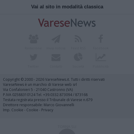
Vai al sito in modalità classica
Redazione
Invia notizia
Feed RSS
Facebook
Twitter
Contatti
Società
Pubblicità
Copyright © 2000 - 2026 VareseNews.it. Tutti i diritti riservati
VareseNews è un marchio di Varese web srl
Via Confalonieri 5 - 21040 Castronno (VA)
P.IVA 02588310124 Tel. +39.0332.873094 / 873168
Testata registrata presso il Tribunale di Varese n.679
Direttore responsabile: Marco Giovannelli
Imp. Cookie
-
Cookie
-
Privacy
TORNA SU