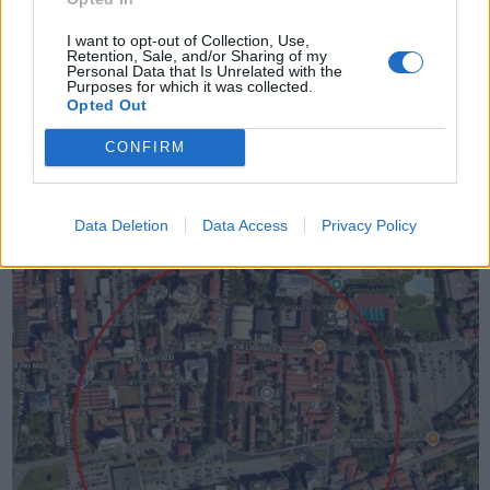
CALCIO
I want to opt-out of Collection, Use,
Retention, Sale, and/or Sharing of my
Passione bustocca e visione
Personal Data that Is Unrelated with the
Purposes for which it was collected.
internazionale: la nuova Pro Patria
Opted Out
prende quota
CONFIRM
Nuova società, nuovo brand e tanti obiettivi: la Pro
Patria prende quota
Data Deletion
Data Access
Privacy Policy