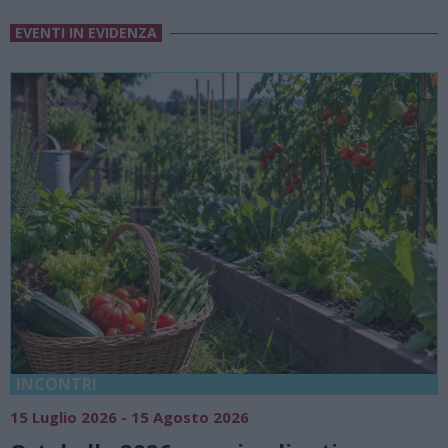
EVENTI IN EVIDENZA
18 Luglio 2026 - 15 Agosto 2026
0
Vivi l’estate a Villa Fogazzaro Roi. Tra