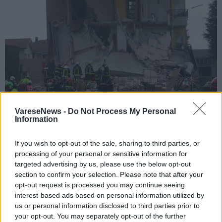
VareseNews -
Do Not Process My Personal
Information
If you wish to opt-out of the sale, sharing to third parties, or
RESCALDINA
processing of your personal or sensitive information for
Esplosione di Rescaldina, un tubo del gas
targeted advertising by us, please use the below opt-out
section to confirm your selection. Please note that after your
era stato manomesso
opt-out request is processed you may continue seeing
Esplosione a Rescaldina: i danni e i soccorsi
interest-based ads based on personal information utilized by
Esplosione a Rescaldina
us or personal information disclosed to third parties prior to
your opt-out. You may separately opt-out of the further