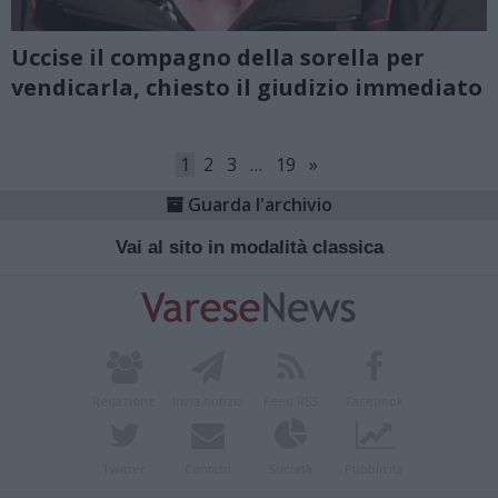
Uccise il compagno della sorella per
vendicarla, chiesto il giudizio immediato
1
2
3
…
19
»
Guarda l'archivio
Vai al sito in modalità classica
Redazione
Invia notizia
Feed RSS
Facebook
Twitter
Contatti
Società
Pubblicità