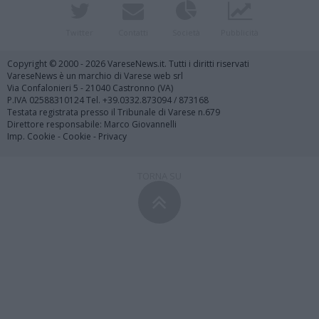
Twitter
Contatti
Società
Pubblicità
Copyright © 2000 - 2026 VareseNews.it. Tutti i diritti riservati
VareseNews è un marchio di Varese web srl
Via Confalonieri 5 - 21040 Castronno (VA)
P.IVA 02588310124 Tel. +39.0332.873094 / 873168
Testata registrata presso il Tribunale di Varese n.679
Direttore responsabile: Marco Giovannelli
Imp. Cookie
-
Cookie
-
Privacy
TORNA SU