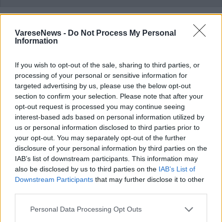
Commenti
VareseNews -
Do Not Process My Personal
Information
Accedi
o
registrati
per commentare questo
articolo.
If you wish to opt-out of the sale, sharing to third parties, or
L'email è richiesta ma non verrà mostrata ai visitatori. Il contenuto di questo
commento esprime il pensiero dell'autore e non rappresenta la linea editoriale
processing of your personal or sensitive information for
di VareseNews.it, che rimane autonoma e indipendente. I messaggi inclusi nei
commenti non sono testi giornalistici, ma post inviati dai singoli lettori che
targeted advertising by us, please use the below opt-out
possono essere automaticamente pubblicati senza filtro preventivo. I commenti
section to confirm your selection. Please note that after your
che includano uno o più link a siti esterni verranno rimossi in automatico dal
sistema.
opt-out request is processed you may continue seeing
interest-based ads based on personal information utilized by
us or personal information disclosed to third parties prior to
your opt-out. You may separately opt-out of the further
disclosure of your personal information by third parties on the
IAB’s list of downstream participants. This information may
also be disclosed by us to third parties on the
IAB’s List of
Downstream Participants
that may further disclose it to other
third parties.
ADV
Personal Data Processing Opt Outs