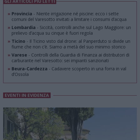
GLI ARTICOLI PIÙ LETTI
»
Provincia
- Niente irrigazione né piscine: ecco i sette
comuni del Varesotto invitati a limitare i consumi d’acqua
»
Lombardia
- Siccità, controlli anche sul Lago Maggiore: un
prelievo d’acqua su cinque è fuori regola
»
Ticino
- Il Ticino visto dal drone: al Panperduto si divide un
fiume che non c’è. Siamo a metà del suo minimo storico
»
Varese
- Controlli della Guardia di Finanza ai distributori di
carburante nel Varesotto: sei impianti sanzionati
»
Beura-Cardezza
- Cadavere scoperto in una forra in val
d’Ossola
EVENTI IN EVIDENZA