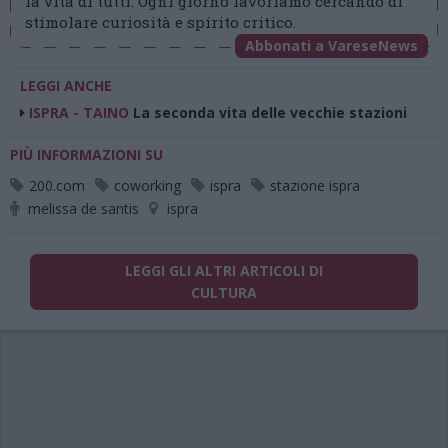
la vita di tutti. Ogni giorno lavoriamo cercando di
stimolare curiosità e spirito critico.
Abbonati a VareseNews
LEGGI ANCHE
ISPRA - TAINO
La seconda vita delle vecchie stazioni
PIÙ INFORMAZIONI SU
200.com
coworking
ispra
stazione ispra
melissa de santis
ispra
LEGGI GLI ALTRI ARTICOLI DI
CULTURA