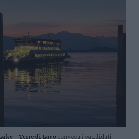
Lake – Terre di Lago
convoca i candidati