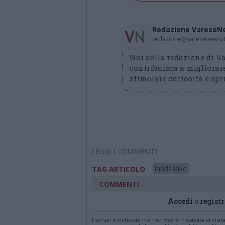
Redazione VareseN
redazione@varesenews.i
Noi della redazione di 
contribuisca a migliorare
stimolare curiosità e spir
LEGGI I COMMENTI
lands lake
TAG ARTICOLO
COMMENTI
Accedi
o
registr
L'email è richiesta ma non verrà mostrata ai visi