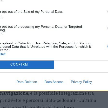
In
Castelli
e
Luca Carlo Maria
Santagostino
o opt-out of the Sale of my Personal Data.
a di
Luino
vede la presenza di
Furio Artoni
,
In
 Massarenti
,
Paolo Nicastri
e
Andrea
to opt-out of processing my Personal Data for Targeted
ing.
a piemontese la lista dei candidati comprende
In
Ardizzoia
,
Luca Gemelli
e
Massimo Pedrani
o opt-out of Collection, Use, Retention, Sale, and/or Sharing
Alessandro Monti
e
Marco Sabatella
per
ersonal Data that Is Unrelated with the Purposes for which it
lected.
Out
si articola in t
re grandi macro-temi
.
Il
CONFIRM
la
governance politica
dell’area con un
ssibilità di superare l’attuale
Data Deletion
Data Access
Privacy Policy
nistrativa
.
Il secondo comparto analizza
a navigazione
, e la possibile integrazione tra
gi, navette e percorsi ciclo-pedonali
.
L’ultima
ocalizza sulla qualità del territorio,