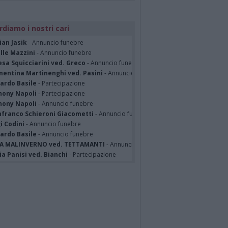
rdiamo i nostri cari
ian Jasik
- Annuncio funebre
lle Mazzini
- Annuncio funebre
sa Squicciarini ved. Greco
- Annuncio funebre
mentina Martinenghi ved. Pasini
- Annuncio funebre
cardo Basile
- Partecipazione
hony Napoli
- Partecipazione
hony Napoli
- Annuncio funebre
nfranco Schieroni Giacometti
- Annuncio funebre
i Codini
- Annuncio funebre
cardo Basile
- Annuncio funebre
A MALINVERNO ved. TETTAMANTI
- Annuncio funebre
a Panisi ved. Bianchi
- Partecipazione