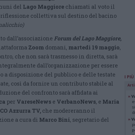
omuni del
Lago Maggiore
chiamati al voto il
riflessione collettiva sul destino del bacino
nalicchio)
to dall’associazione
Forum del Lago Maggiore,
piattaforma
Zoom
domani,
martedì 19 maggio
,
ontro, che non sarà trasmesso in diretta, sarà
tegralmente dall’organizzazione per essere
a disposizione del pubblico e delle testate
I PIÙ
ate, così da fornire un contributo stabile al
Arti
duzione del confronto sarà affidata ai
»
V
ca
per
VareseNews
e
VerbanoNews
, e
Maria
e
s
CO Azzurra TV,
che modereranno il
d
zione a cura di
Marco Bini
, segretario del
»
V
p
p