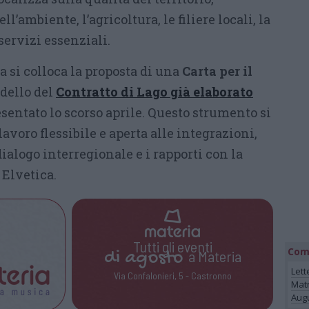
l’ambiente, l’agricoltura, le filiere locali, la
 servizi essenziali
.
a si colloca la proposta di una
Carta per il
odello del
Contratto di Lago già elaborato
sentato lo scorso aprile
.
Questo strumento si
avoro flessibile e aperta alle integrazioni,
 dialogo interregionale e i rapporti con la
 Elvetica
.
Tutti gli eventi
Com
di
agosto
a Materia
Lett
Via Confalonieri, 5 - Castronno
Mat
Augu