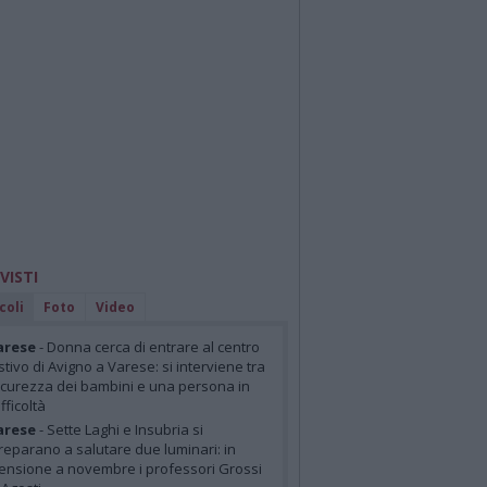
 VISTI
coli
Foto
Video
arese
- Donna cerca di entrare al centro
stivo di Avigno a Varese: si interviene tra
icurezza dei bambini e una persona in
ifficoltà
arese
- Sette Laghi e Insubria si
reparano a salutare due luminari: in
ensione a novembre i professori Grossi