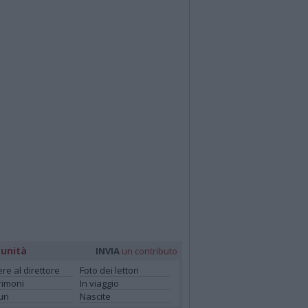
unità
INVIA
un contributo
ere al direttore
Foto dei lettori
rimoni
In viaggio
ri
Nascite