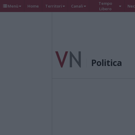
Tempo
Menù
Home
Territori
Canali
Nec
Libero
Politica