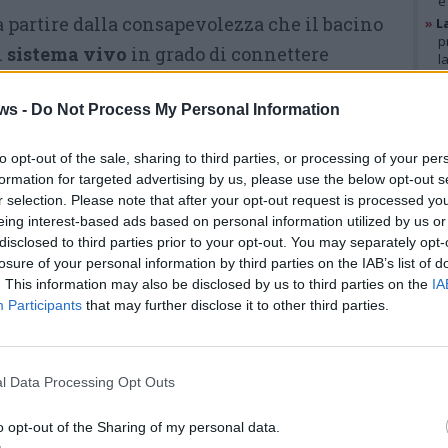
e
 a partire dalla consapevolezza che il bacino
»
L
p
n
sistema vivo
in grado di connettere
l
ti, pendolari, turisti, imprese, mercati e
»
A
g
ws -
Do Not Process My Personal Information
ori propongono ai partecipanti un modulo
b
»
V
no dalle logiche della passerella elettorale,
i
to opt-out of the sale, sharing to third parties, or processing of your per
nto civico per valutare i programmi dei
p
formation for targeted advertising by us, please use the below opt-out s
r selection. Please note that after your opt-out request is processed y
no di uno scenario comprensoriale
.
eing interest-based ads based on personal information utilized by us or
GAL
disclosed to third parties prior to your opt-out. You may separately opt-
La lista degli invitati comprende
losure of your personal information by third parties on the IAB’s list of
tutti gli aspiranti alla carica di
. This information may also be disclosed by us to third parties on the
IA
Participants
that may further disclose it to other third parties.
primo cittadino nelle quattro
località coinvolte
.
Per il comune
di
Laveno Mombello
sono stati
l Data Processing Opt Outs
duque invitati
Bruno Bresciani
,
Diego Carmenati
,
Giovanni
o opt-out of the Sharing of my personal data.