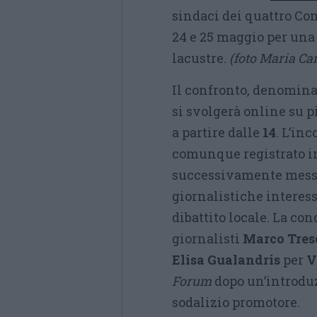
sindaci dei quattro C
24 e 25 maggio per una 
lacustre
.
(foto Maria Ca
Il confronto, denomina
si svolgerà online su 
a partire dalle
14
.
L’inc
comunque registrato in
successivamente messo 
giornalistiche interess
dibattito locale
. L
a con
giornalisti
Marco Tres
Elisa Gualandris
per
V
Forum
dopo un’introdu
sodalizio promotore.