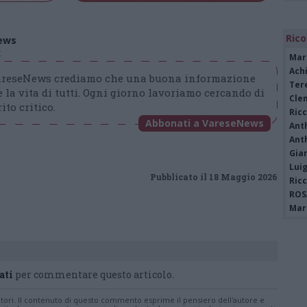
Rico
ews
t
Mar
Achi
VareseNews crediamo che una buona informazione
Tere
 la vita di tutti. Ogni giorno lavoriamo cercando di
Cle
ito critico.
Ric
Abbonati a VareseNews
Ant
Ant
Gia
Luig
Pubblicato il 18 Maggio 2026
Ric
ROS
Mari
ati
per commentare questo articolo.
tatori. Il contenuto di questo commento esprime il pensiero dell'autore e