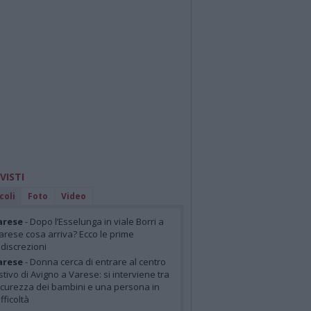
 VISTI
coli
Foto
Video
arese
- Dopo l’Esselunga in viale Borri a
arese cosa arriva? Ecco le prime
ndiscrezioni
arese
- Donna cerca di entrare al centro
stivo di Avigno a Varese: si interviene tra
icurezza dei bambini e una persona in
ifficoltà