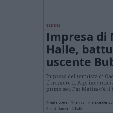
TENNIS
Impresa di 
Halle, batt
uscente Bub
Impresa del tennista di Cast
il numero 11 Atp, incornici
primo set. Per Mattia c'è il
halle open
tennis
alexander bub
castellanza
halle