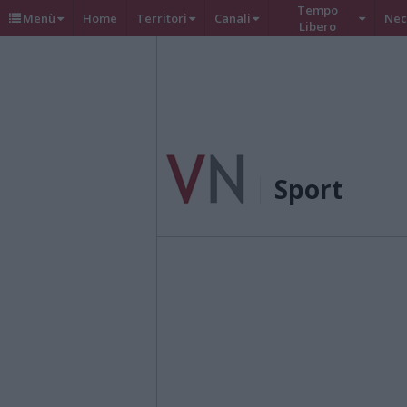
Tempo
Menù
Home
Territori
Canali
Nec
Libero
Sport