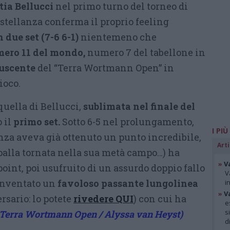
ia Bellucci
nel primo turno del torneo di
stellanza conferma il proprio feeling
due set (7-6 6-1)
nientemeno che
mero 11 del mondo,
numero 7 del tabellone in
uscente
del “Terra Wortmann Open” in
ioco.
uella di Bellucci,
sublimata nel finale del
 il
primo set.
Sotto 6-5 nel prolungamento,
I PIÙ
nza aveva già ottenuto un punto incredibile,
Arti
alla tornata nella sua metà campo…) ha
»
V
point, poi usufruito di un assurdo doppio fallo
V
 inventato un
favoloso passante lungolinea
i
»
V
rsario: lo potete
rivedere QUI
) con cui ha
e
s
: Terra Wortmann Open / Alyssa van Heyst)
d