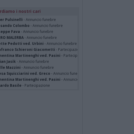
rdiamo i nostri cari
er Pulsinelli
- Annuncio funebre
ssando Colombo
- Annuncio funebre
seppe Fava
- Annuncio funebre
TRO MALERBA
- Annuncio funebre
tte Pedotti ved. Urbini
- Annuncio funebre
nfranco Schieroni Giacometti
- Partecipazione
mentina Martinenghi ved. Pasini
- Partecipazione
ian Jasik
- Annuncio funebre
lle Mazzini
- Annuncio funebre
sa Squicciarini ved. Greco
- Annuncio funebre
mentina Martinenghi ved. Pasini
- Annuncio funebre
cardo Basile
- Partecipazione