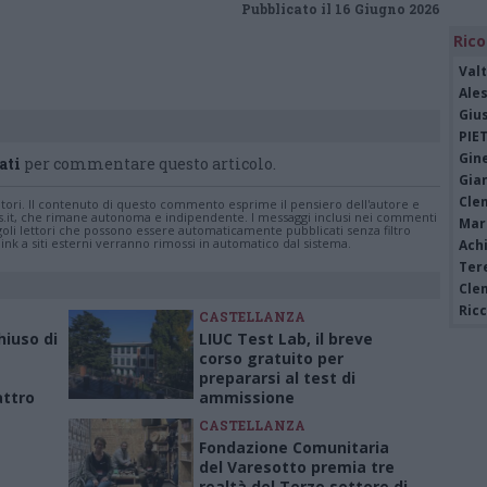
Pubblicato il 16 Giugno 2026
Rico
Valt
Ale
Giu
PIE
Gine
ati
per commentare questo articolo.
Gia
Cle
tatori. Il contenuto di questo commento esprime il pensiero dell'autore e
s.it, che rimane autonoma e indipendente. I messaggi inclusi nei commenti
Mar
ingoli lettori che possono essere automaticamente pubblicati senza filtro
nk a siti esterni verranno rimossi in automatico dal sistema.
Achi
Tere
Cle
Ric
CASTELLANZA
hiuso di
LIUC Test Lab, il breve
corso gratuito per
prepararsi al test di
attro
ammissione
CASTELLANZA
Fondazione Comunitaria
del Varesotto premia tre
realtà del Terzo settore di