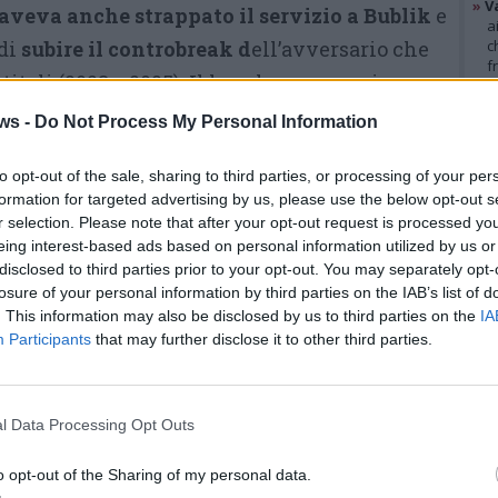
»
V
 aveva anche strappato il servizio a Bublik
e
a
 di
subire il controbreak d
ell’avversario che
c
f
itoli (2023 e 2025). Il kazako aveva poi
»
T
d
 6-5 ma
l’azzurro è rimasto concentrato
e ha
ws -
Do Not Process My Personal Information
s
l tie-break, concluso come raccontato.
»
Ed
m
to opt-out of the sale, sharing to third parties, or processing of your per
Quella
giocata del 7-6 ha
formation for targeted advertising by us, please use the below opt-out s
r selection. Please note that after your opt-out request is processed y
probabilmente girato l’inerzia
GAL
eing interest-based ads based on personal information utilized by us or
dell’intera partita: il secondo set è
disclosed to third parties prior to your opt-out. You may separately opt-
losure of your personal information by third parties on the IAB’s list of
stata una
sinfonia del mancino
. This information may also be disclosed by us to third parties on the
IA
varesotto
che ha strappato per
Participants
that may further disclose it to other third parties.
ben due volte il servizio a Bublik
arrivando a comandare
5-0.
Poi il
l Data Processing Opt Outs
kazako ha conquistato il
punto
della bandiera prima di
o opt-out of the Sharing of my personal data.