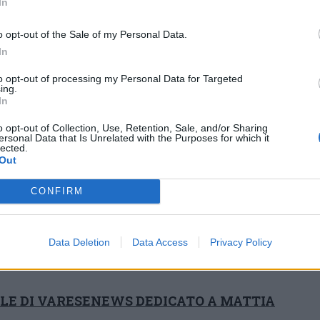
ente a un Bellucci che conferma le ottime
In
l’erba
(vittorie su Davidovich e Hanfmann,
o opt-out of the Sale of my Personal Data.
Fritz a Stoccarda).
In
cci dovrà ora
affrontare il belga Raphael
to opt-out of processing my Personal Data for Targeted
ing.
astellenzese nei confronti diretti) che ha
In
aliano Popyrin. Mattia.
non giocherà invece
il
o opt-out of Collection, Use, Retention, Sale, and/or Sharing
 Nick Kyrgios,
per un infortunio occorso
ersonal Data that Is Unrelated with the Purposes for which it
lected.
rro dovrebbe
toccare il proprio best ranking
Out
e. Il successo su Bublik vale infatti il
CONFIRM
che se si tratta di una previsione virtuale
rà poi tenere conto anche di risultati altrui.
Data Deletion
Data Access
Privacy Policy
quelle parti ed è un’ottima notizia anche in
ALE DI VARESENEWS DEDICATO A MATTIA