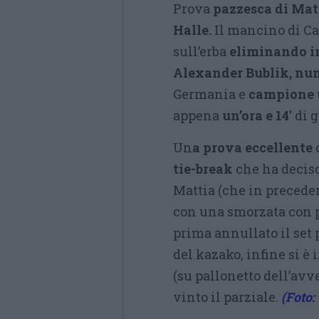
Prova
pazzesca di Matt
Halle.
Il mancino di Ca
sull’erba
eliminando in 
Alexander Bublik, nu
Germania e
campione 
appena
un’ora e 14′
di g
Un
a prova eccellente
q
tie-break
che ha deciso
Mattia (che in precede
con una smorzata con p
prima annullato il set 
del kazako, infine si è
(su pallonetto dell’avve
vinto il parziale.
(Foto