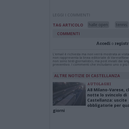
LEGGI I COMMENTI
halle open
tennis
TAG ARTICOLO
COMMENTI
Accedi
o
registr
L'email è richiesta ma non verrà mostrata ai visi
non rappresenta la linea editoriale di VareseNew
non sono testi giornalistici, ma post inviati dai s
preventivo. I commenti che includano uno o più li
ALTRE NOTIZIE DI CASTELLANZA
AUTOLAGHI
A8 Milano-Varese, c
notte lo svincolo di
Castellanza: uscite
obbligatorie per qu
giorni