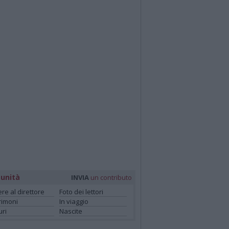
unità
INVIA
un contributo
ere al direttore
Foto dei lettori
rimoni
In viaggio
ri
Nascite