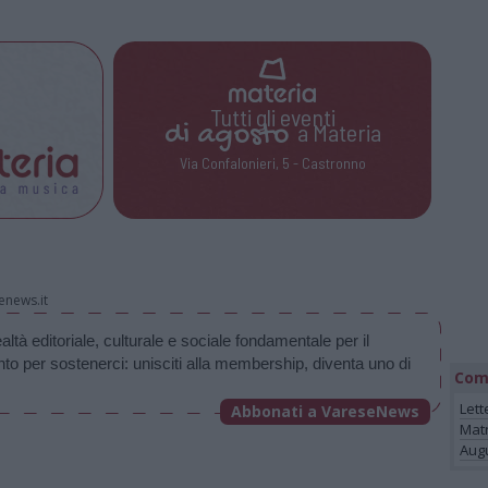
Tutti gli eventi
di
agosto
a Materia
Via Confalonieri, 5 - Castronno
enews.it
à editoriale, culturale e sociale fondamentale per il 
nto per sostenerci: unisciti alla membership, diventa uno di 
Com
Lett
Abbonati a VareseNews
Mat
Augu