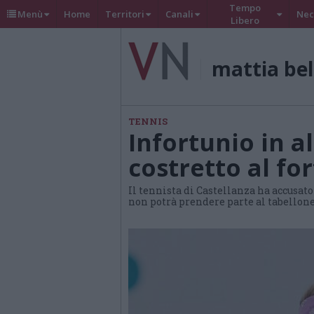
Tempo
Menù
Home
Territori
Canali
Nec
Libero
mattia bel
TENNIS
Infortunio in a
costretto al fo
Il tennista di Castellanza ha accusato
non potrà prendere parte al tabellon