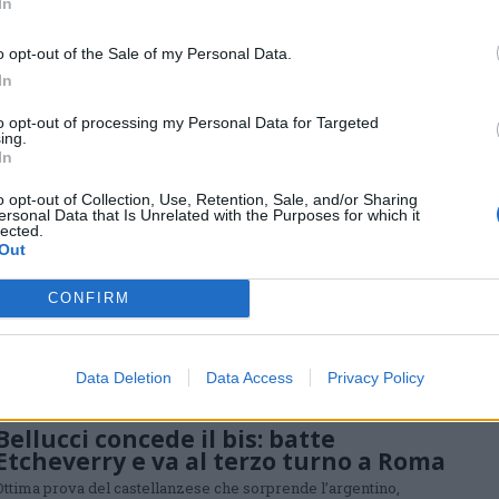
Roland Garros, per Bellucci al primo
In
turno c’è il francese Halys
o opt-out of the Sale of my Personal Data.
Terza volta nel tabellone principale di Parigi per il giocatore di
Castellanza: obiettivo superare almeno un avversario. L’esordio
In
contro il transalpino numero 88 al mondo
to opt-out of processing my Personal Data for Targeted
ing.
In
TENNIS
o opt-out of Collection, Use, Retention, Sale, and/or Sharing
ersonal Data that Is Unrelated with the Purposes for which it
Landaluce resta tabù: Bellucci
lected.
eliminato a Roma
Out
Quarta vittoria per lo spagnolo in quattro scontri diretti contro il
castellanzese, fuori con il punteggio di 6-4 6-3 dopo 1h48′ di
CONFIRM
gioco
Data Deletion
Data Access
Privacy Policy
TENNIS
Bellucci concede il bis: batte
Etcheverry e va al terzo turno a Roma
Ottima prova del castellanzese che sorprende l’argentino,