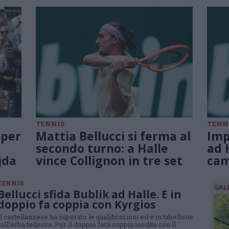
TENNIS
TENN
 per
Mattia Bellucci si ferma al
Imp
secondo turno: a Halle
ad 
jda
vince Collignon in tre set
cam
TENNIS
GAL
Bellucci sfida Bublik ad Halle. E in
doppio fa coppia con Kyrgios
Il castellanzese ha superato le qualificazioni ed è in tabellone
sull’erba tedesca. Per il doppio farà coppia inedita con il