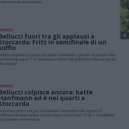
controverso australiano
TENNIS
Bellucci fuori tra gli applausi a
Stoccarda: Fritz in semifinale di un
soffio
Mattia disputa un primo parziale celestiale e perde di misura due
set fotocopia per 7-5. Standing ovation del pubblico alla sua uscita
dal campo
TENNIS
Bellucci colpisce ancora: batte
Hanfmann ed è nei quarti a
Stoccarda
Successo in tre set per il mancino varesotto che supera il
padrone di casa senza mai perdere il servizio. Fritz o Landaluce
il prossimo avversario