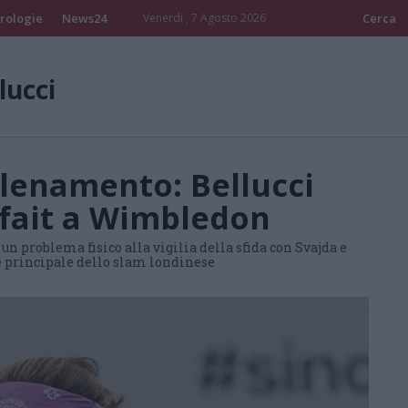
rologie
News24
Venerdi , 7 Agosto 2026
Cerca
lucci
llenamento: Bellucci
rfait a Wimbledon
 un problema fisico alla vigilia della sfida con Svajda e
e principale dello slam londinese