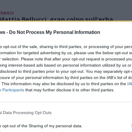
TENNIS
Mattia Bellucci, gran colpo sull’erba
di Stoccarda: battuto Davidovich
Fokina
ws -
Do Not Process My Personal Information
In Germania il castellanzese si impone in tre set sullo spagnolo,
numero 22 al mondo e settima testa di serie del torneo ATP 250
to opt-out of the sale, sharing to third parties, or processing of your per
formation for targeted advertising by us, please use the below opt-out s
r selection. Please note that after your opt-out request is processed y
eing interest-based ads based on personal information utilized by us or
TENNIS
disclosed to third parties prior to your opt-out. You may separately opt-
Parigi stregata per Bellucci: fuori in
losure of your personal information by third parties on the IAB’s list of
tre set contro Halys
. This information may also be disclosed by us to third parties on the
IA
Per il terzo anno consecutivo il castellanzese esce al primo turno
Participants
that may further disclose it to other third parties.
del Roland Garros. “Deluso e arrabbiato, ci saranno altre
occasioni”
l Data Processing Opt Outs
o opt-out of the Sharing of my personal data.
TENNIS