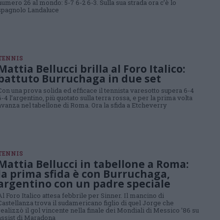
numero 26 al mondo: 5-7 6-2 6-3. Sulla sua strada ora c’è lo
spagnolo Landaluce
TENNIS
Mattia Bellucci brilla al Foro Italico:
battuto Burruchaga in due set
Con una prova solida ed efficace il tennista varesotto supera 6-4
6-4 l’argentino, più quotato sulla terra rossa, e per la prima volta
avanza nel tabellone di Roma. Ora la sfida a Etcheverry
TENNIS
Mattia Bellucci in tabellone a Roma:
la prima sfida è con Burruchaga,
argentino con un padre speciale
Al Foro Italico attesa febbrile per Sinner. Il mancino di
Castellanza trova il sudamericano figlio di quel Jorge che
realizzò il gol vincente nella finale dei Mondiali di Messico ’86 su
assist di Maradona