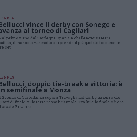
TENNIS
Bellucci vince il derby con Sonego e
avanza al torneo di Cagliari
Nel primo turno del Sardegna Open, un challenger su terra
battuta, il mancino varesotto sorprende il più quotato torinese in
tre set
TENNIS
Bellucci, doppio tie-break e vittoria: è
in semifinale a Monza
Il 25enne di Castellanza supera Travaglia nel derby azzurro dei
quarti di finale sulla terra rossa brianzola. Tra lui e la finale c’è ora
il croato Prizmic