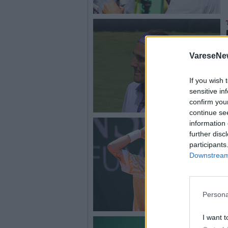
VareseNe
If you wish 
sensitive in
confirm you
continue se
information 
further disc
participants
Downstream 
Persona
I want t