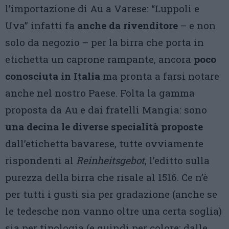
l’importazione di Au a Varese: “Luppoli e
Uva” infatti fa
anche da rivenditore
– e non
solo da negozio – per la birra che porta in
etichetta un caprone rampante, ancora
poco
conosciuta in Italia
ma pronta a farsi notare
anche nel nostro Paese. Folta la gamma
proposta da Au e dai fratelli Mangia: sono
una decina le diverse specialità proposte
dall’etichetta bavarese, tutte ovviamente
rispondenti al
Reinheitsgebot
, l’editto sulla
purezza della birra che risale al 1516. Ce n’è
per tutti i gusti sia per gradazione (anche se
le tedesche non vanno oltre una certa soglia)
sia per tipologia (e quindi per colore: dalle