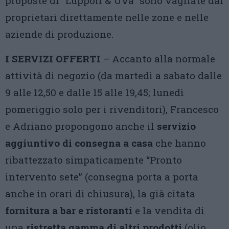
proposte di “Luppoli & Uva” sono vagliate dai
proprietari direttamente nelle zone e nelle
aziende di produzione.
I SERVIZI OFFERTI
– Accanto alla normale
attività di negozio (da martedì a sabato dalle
9 alle 12,50 e dalle 15 alle 19,45; lunedì
pomeriggio solo per i rivenditori), Francesco
e Adriano propongono anche il
servizio
aggiuntivo di consegna a casa
che hanno
ribattezzato simpaticamente “Pronto
intervento sete” (consegna porta a porta
anche in orari di chiusura), la già citata
fornitura a bar e ristoranti
e la vendita di
una
ristretta gamma di altri prodotti
(olio,