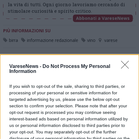
la vita di tutti. Ogni giorno lavoriamo cercando di
stimolare curiosità e spirito critico.
Abbonati a VareseNews
PIÙ INFORMAZIONI SU
birra
informazione redazionale
vino
varese
LEGGI GLI ALTRI ARTICOLI DI
LIFE
VareseNews -
Do Not Process My Personal
Information
Commenti
If you wish to opt-out of the sale, sharing to third parties, or
processing of your personal or sensitive information for
Accedi
o
registrati
per commentare questo
articolo.
targeted advertising by us, please use the below opt-out
section to confirm your selection. Please note that after your
L'email è richiesta ma non verrà mostrata ai visitatori. Il contenuto di questo
opt-out request is processed you may continue seeing
commento esprime il pensiero dell'autore e non rappresenta la linea editoriale
di VareseNews.it, che rimane autonoma e indipendente. I messaggi inclusi nei
interest-based ads based on personal information utilized by
commenti non sono testi giornalistici, ma post inviati dai singoli lettori che
possono essere automaticamente pubblicati senza filtro preventivo. I commenti
us or personal information disclosed to third parties prior to
che includano uno o più link a siti esterni verranno rimossi in automatico dal
sistema.
your opt-out. You may separately opt-out of the further
disclosure of your personal information by third parties on the