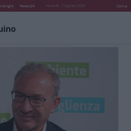
rologie
News24
Venerdi , 7 Agosto 2026
Cerca
luino