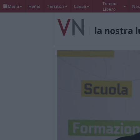
Tempo
Menù
Home
Territori
Canali
Nec
Libero
la nostra 