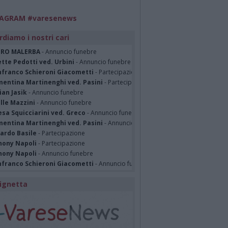
TAGRAM #varesenews
rdiamo i nostri cari
TRO MALERBA
- Annuncio funebre
tte Pedotti ved. Urbini
- Annuncio funebre
nfranco Schieroni Giacometti
- Partecipazione
mentina Martinenghi ved. Pasini
- Partecipazione
ian Jasik
- Annuncio funebre
lle Mazzini
- Annuncio funebre
sa Squicciarini ved. Greco
- Annuncio funebre
mentina Martinenghi ved. Pasini
- Annuncio funebre
cardo Basile
- Partecipazione
hony Napoli
- Partecipazione
hony Napoli
- Annuncio funebre
nfranco Schieroni Giacometti
- Annuncio funebre
ignetta