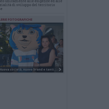
ato unicamente alle esigenze ed alle
ialità di sviluppo del territorio
se
LERIE FOTOGRAFICHE
Il Gruppo Elite di VareseBasketball...