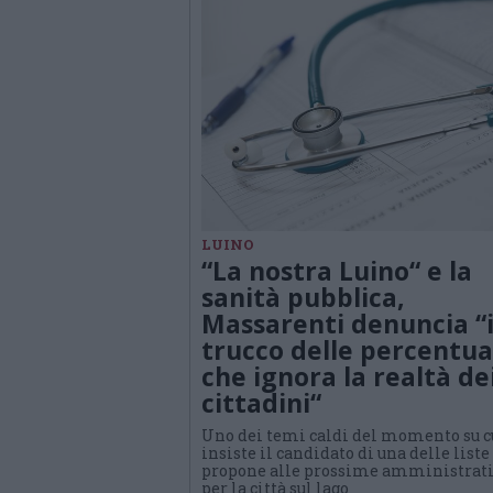
LUINO
“La nostra Luino“ e la
sanità pubblica,
Massarenti denuncia “i
trucco delle percentua
che ignora la realtà de
cittadini“
Uno dei temi caldi del momento su c
insiste il candidato di una delle liste
propone alle prossime amministrat
per la città sul lago