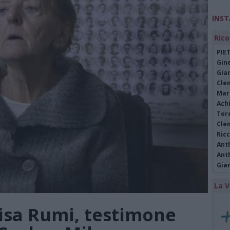
INS
Rico
PIE
Gine
Gia
Cle
Mar
Achi
Tere
Cle
Ric
Ant
Ant
Gia
La V
isa Rumi, testimone