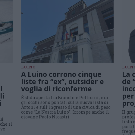
LUINO
LUIN
A Luino corrono cinque
La 
liste fra “ex”, outsider e
de 
l
voglia di riconferme
inc
li
per 
È sfida aperta fra Bianchi e Pellicini, ma
i
pr
gli occhi sono puntati sulla nuova lista di
Artoni e sull’ingresso di una civica di peso
come “La Nostra Luino”. Irrompe anche il
Il gr
giovane Paolo Nicastri
profes
ui
lista 
 che si
partit
ive
freque