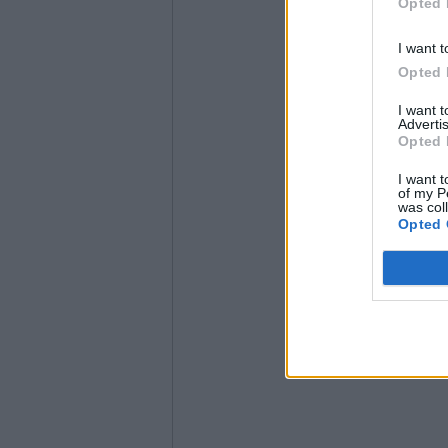
Opted 
I want t
Opted 
I want 
Advertis
Opted 
I want t
of my P
was col
Opted 