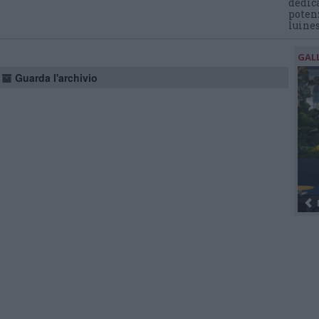
dedic
potenz
luine
GAL
Guarda l'archivio