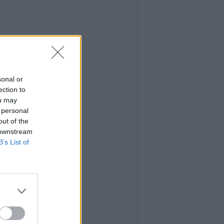
sonal or
ection to
ou may
 personal
out of the
 downstream
B’s List of