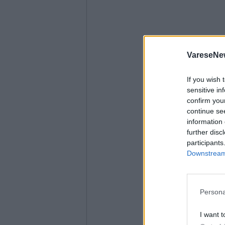
VareseNe
If you wish 
sensitive in
confirm you
continue se
information 
further disc
participants
Downstream 
Persona
I want t