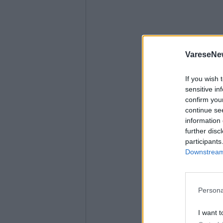
VareseNe
If you wish 
sensitive in
confirm you
continue se
information 
further disc
participants
Downstream 
Persona
I want t