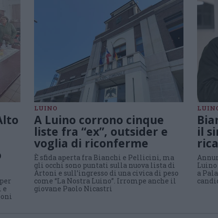
LUINO
LUIN
Alto
A Luino corrono cinque
Bian
liste fra “ex”, outsider e
il 
voglia di riconferme
ric
o
È sfida aperta fra Bianchi e Pellicini, ma
Annunc
gli occhi sono puntati sulla nuova lista di
Luino 
Artoni e sull’ingresso di una civica di peso
a Pala
 per
come “La Nostra Luino”. Irrompe anche il
candi
i e
giovane Paolo Nicastri
ioni