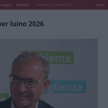
rologie
News24
Domenica , 9 Agosto 2026
Cerca
er luino 2026