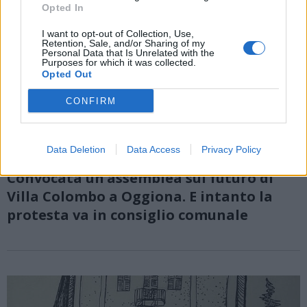
Opted In
I want to opt-out of Collection, Use,
Retention, Sale, and/or Sharing of my
Personal Data that Is Unrelated with the
Purposes for which it was collected.
Opted Out
CONFIRM
Data Deletion
Data Access
Privacy Policy
OGGIONA CON SANTO STEFANO
Convocata un’assemblea sul futuro di
Villa Colombo a Oggiona. E intanto la
protesta va in consiglio comunale