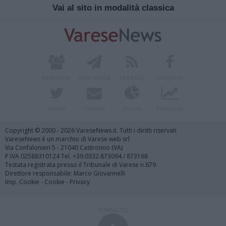
Vai al sito in modalità classica
Redazione
Invia notizia
Feed RSS
Facebook
Twitter
Contatti
Società
Pubblicità
Copyright © 2000 - 2026 VareseNews.it. Tutti i diritti riservati
VareseNews è un marchio di Varese web srl
Via Confalonieri 5 - 21040 Castronno (VA)
P.IVA 02588310124 Tel. +39.0332.873094 / 873168
Testata registrata presso il Tribunale di Varese n.679
Direttore responsabile: Marco Giovannelli
Imp. Cookie
-
Cookie
-
Privacy
TORNA SU