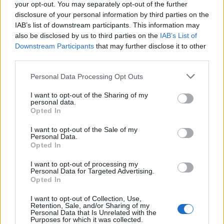
your opt-out. You may separately opt-out of the further
disclosure of your personal information by third parties on the
IAB’s list of downstream participants. This information may
also be disclosed by us to third parties on the
IAB’s List of
Downstream Participants
that may further disclose it to other
third parties.
Personal Data Processing Opt Outs
I want to opt-out of the Sharing of my
personal data.
Opted In
I want to opt-out of the Sale of my
Personal Data.
Opted In
CALCIO
I want to opt-out of processing my
Passione bustocca e visione
Personal Data for Targeted Advertising.
Opted In
internazionale: la nuova Pro Patria
prende quota
I want to opt-out of Collection, Use,
Retention, Sale, and/or Sharing of my
Personal Data that Is Unrelated with the
Nuova società, nuovo brand e tanti obiettivi: la Pro
Purposes for which it was collected.
Patria prende quota