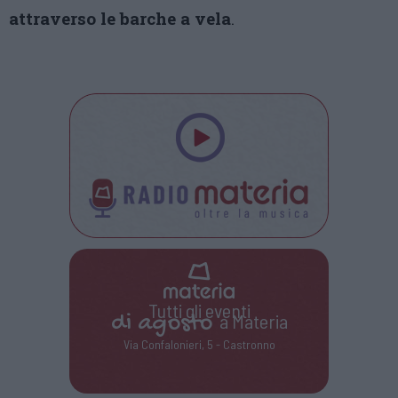
attraverso le barche a vela
.
Tutti gli eventi
di
agosto
a Materia
Via Confalonieri, 5 - Castronno