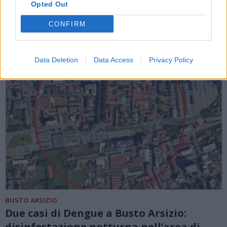
Opted Out
CONFIRM
Data Deletion
Data Access
Privacy Policy
BUSTO ARSIZIO
Due casi di Dengue a Busto Arsizio:
disinfestazione notturna nell’area di