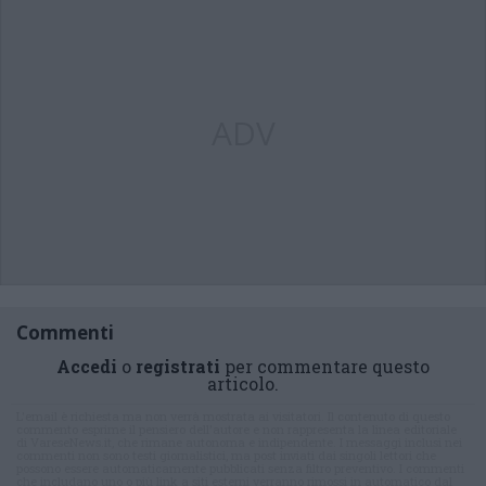
ADV
Commenti
Accedi
o
registrati
per commentare questo
articolo.
L'email è richiesta ma non verrà mostrata ai visitatori. Il contenuto di questo
commento esprime il pensiero dell'autore e non rappresenta la linea editoriale
di VareseNews.it, che rimane autonoma e indipendente. I messaggi inclusi nei
commenti non sono testi giornalistici, ma post inviati dai singoli lettori che
possono essere automaticamente pubblicati senza filtro preventivo. I commenti
che includano uno o più link a siti esterni verranno rimossi in automatico dal