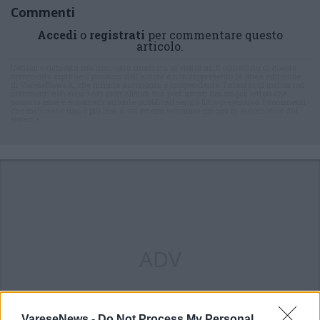
Commenti
Accedi
o
registrati
per commentare questo
articolo.
L'email è richiesta ma non verrà mostrata ai visitatori. Il contenuto di questo
commento esprime il pensiero dell'autore e non rappresenta la linea editoriale
di VareseNews.it, che rimane autonoma e indipendente. I messaggi inclusi nei
commenti non sono testi giornalistici, ma post inviati dai singoli lettori che
possono essere automaticamente pubblicati senza filtro preventivo. I commenti
che includano uno o più link a siti esterni verranno rimossi in automatico dal
sistema.
ADV
VareseNews -
Do Not Process My Personal