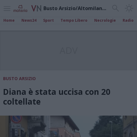
Busto Arsizio/Altomilanese
Home
News24
Sport
Tempo Libero
Necrologie
Radio
ADV
BUSTO ARSIZIO
Diana è stata uccisa con 20
coltellate