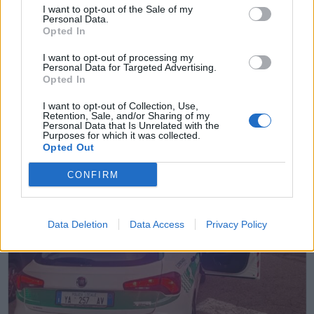
I want to opt-out of the Sale of my
Personal Data.
CALCIO
Opted In
Pro Patria, prime parole ufficiali di
mister Zironelli: “Essere stato scelto dai
I want to opt-out of processing my
Personal Data for Targeted Advertising.
Tigrotti mi inorgoglisce”
Opted In
I want to opt-out of Collection, Use,
Retention, Sale, and/or Sharing of my
Personal Data that Is Unrelated with the
Purposes for which it was collected.
Opted Out
CONFIRM
Data Deletion
Data Access
Privacy Policy