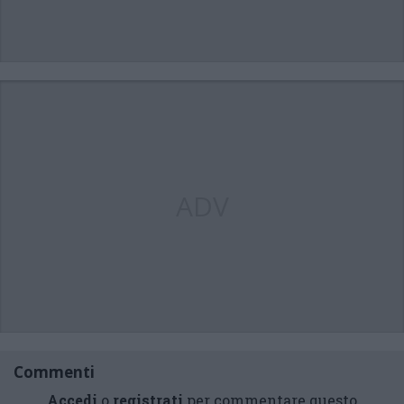
ADV
Commenti
Accedi
o
registrati
per commentare questo