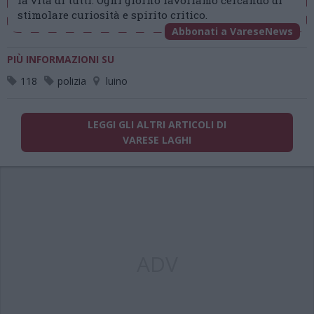
la vita di tutti. Ogni giorno lavoriamo cercando di
stimolare curiosità e spirito critico.
Abbonati a VareseNews
PIÙ INFORMAZIONI SU
118
polizia
luino
LEGGI GLI ALTRI ARTICOLI DI
VARESE LAGHI
ADV