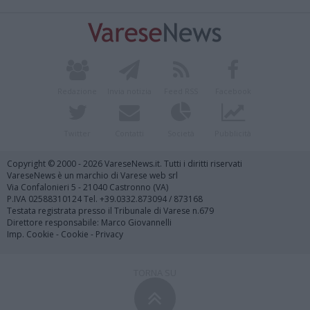
Redazione
Invia notizia
Feed RSS
Facebook
Twitter
Contatti
Società
Pubblicità
Copyright © 2000 - 2026 VareseNews.it. Tutti i diritti riservati
VareseNews è un marchio di Varese web srl
Via Confalonieri 5 - 21040 Castronno (VA)
P.IVA 02588310124 Tel. +39.0332.873094 / 873168
Testata registrata presso il Tribunale di Varese n.679
Direttore responsabile: Marco Giovannelli
Imp. Cookie
-
Cookie
-
Privacy
TORNA SU