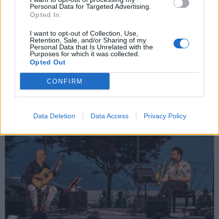
Personal Data for Targeted Advertising.
Opted In
LE NOTIZIE DA ASCOLTARE
I want to opt-out of Collection, Use,
Retention, Sale, and/or Sharing of my
L’assurda tragedia di Maddalena e il
Personal Data that Is Unrelated with the
Purposes for which it was collected.
rombo del rally sui monti
Opted Out
CONFIRM
Data Deletion
Data Access
Privacy Policy