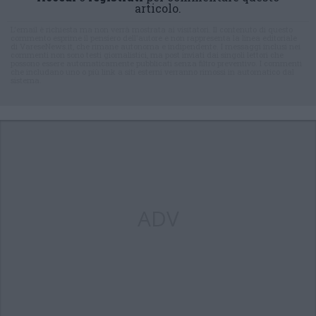
articolo.
L'email è richiesta ma non verrà mostrata ai visitatori. Il contenuto di questo
commento esprime il pensiero dell'autore e non rappresenta la linea editoriale
di VareseNews.it, che rimane autonoma e indipendente. I messaggi inclusi nei
commenti non sono testi giornalistici, ma post inviati dai singoli lettori che
possono essere automaticamente pubblicati senza filtro preventivo. I commenti
che includano uno o più link a siti esterni verranno rimossi in automatico dal
sistema.
ADV