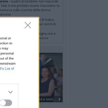
arese
- «Ladra di bambini» non risponde
i fatti: il vice prefetto vicario Giacomino fa
hiarezza sulla vicenda della donna
rancese
urismo
- Il Sentiero dei cippi di Stabio,
ove il confine racconta cinque secoli di
toria
itoriale
- La caccia alle streghe non è
ai finita, ha solo cambiato piazza
sonal or
ection to
ou may
LERIE FOTOGRAFICHE
 personal
out of the
 downstream
B’s List of
Il Gruppo Elite di VareseBasketball...