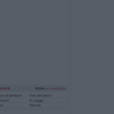
unità
INVIA
un contributo
ere al direttore
Foto dei lettori
rimoni
In viaggio
ri
Nascite