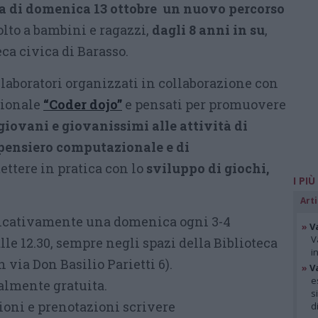
ta di domenica 13 ottobre un nuovo percorso
lto a bambini e ragazzi,
dagli 8 anni in su
,
ca civica di Barasso.
i laboratori organizzati in collaborazione con
zionale
“Coder dojo”
e pensati per promuovere
iovani e giovanissimi alle attività di
pensiero computazionale e di
ttere in pratica con lo
sviluppo di giochi,
I PIÙ
Arti
ndicativamente una domenica ogni 3-4
»
V
V
lle 12.30, sempre negli spazi della Biblioteca
i
 via Don Basilio Parietti 6).
»
V
e
almente gratuita.
s
oni e prenotazioni scrivere
d