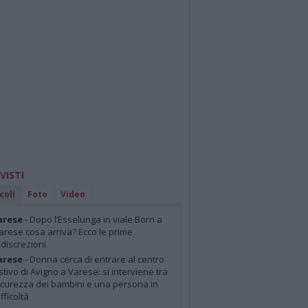
 VISTI
coli
Foto
Video
arese
- Dopo l’Esselunga in viale Borri a
arese cosa arriva? Ecco le prime
ndiscrezioni
arese
- Donna cerca di entrare al centro
stivo di Avigno a Varese: si interviene tra
icurezza dei bambini e una persona in
ifficoltà