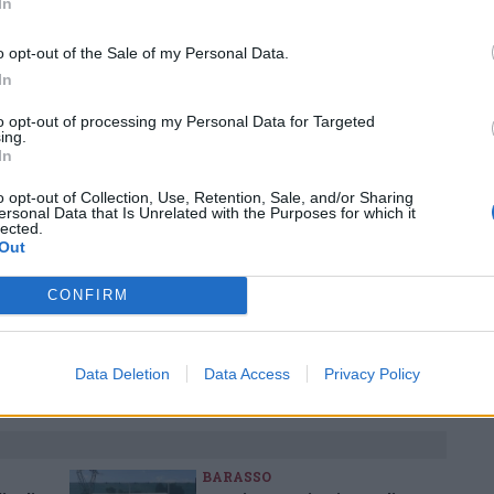
In
o opt-out of the Sale of my Personal Data.
In
to opt-out of processing my Personal Data for Targeted
Pubblicato il 10 Ottobre 2019
ing.
In
o opt-out of Collection, Use, Retention, Sale, and/or Sharing
ersonal Data that Is Unrelated with the Purposes for which it
Eventi bambini
laboratori bambini
lected.
Out
CONFIRM
ati
per commentare questo articolo.
tatori. Il contenuto di questo commento esprime il pensiero dell'autore e
Data Deletion
Data Access
Privacy Policy
s.it, che rimane autonoma e indipendente. I messaggi inclusi nei commenti
ingoli lettori che possono essere automaticamente pubblicati senza filtro
nk a siti esterni verranno rimossi in automatico dal sistema.
BARASSO