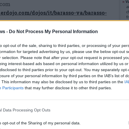
»
V
.com
a
derdojo.com/dojos/it/barasso-va/barasso-
c
f
»
T
d
ws -
Do Not Process My Personal Information
s
»
Ed
m
to opt-out of the sale, sharing to third parties, or processing of your per
formation for targeted advertising by us, please use the below opt-out s
r selection. Please note that after your opt-out request is processed y
GAL
eing interest-based ads based on personal information utilized by us or
disclosed to third parties prior to your opt-out. You may separately opt-
losure of your personal information by third parties on the IAB’s list of
. This information may also be disclosed by us to third parties on the
IA
Participants
that may further disclose it to other third parties.
Tutti gli eventi
di
agosto
a Materia
l Data Processing Opt Outs
Via Confalonieri, 5 - Castronno
o opt-out of the Sharing of my personal data.