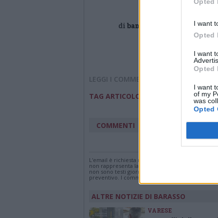
Opted 
I want t
di
bambini@varesenews.it
Opted 
I want 
Advertis
Opted 
LEGGI I COMMENTI
I want t
of my P
biblioteca di barasso
TAG ARTICOLO
was col
Opted 
weekend
COMMENTI
Accedi
o
registr
L'email è richiesta ma non verrà mostrata ai visi
non rappresenta la linea editoriale di VareseNew
non sono testi giornalistici, ma post inviati dai s
preventivo. I commenti che includano uno o più li
ALTRE NOTIZIE DI BARASSO
VARESE