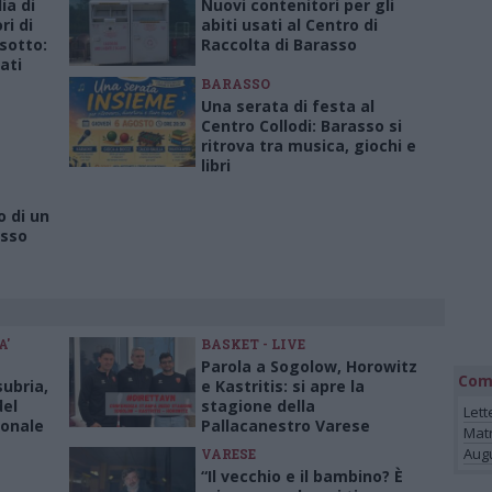
ia di
Nuovi contenitori per gli
ri di
abiti usati al Centro di
sotto:
Raccolta di Barasso
ati
BARASSO
Una serata di festa al
Centro Collodi: Barasso si
ritrova tra musica, giochi e
libri
 di un
asso
A'
BASKET - LIVE
Parola a Sogolow, Horowitz
Com
subria,
e Kastritis: si apre la
del
stagione della
Lett
ionale
Pallacanestro Varese
Mat
Augu
VARESE
“Il vecchio e il bambino? È