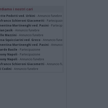
rdiamo i nostri cari
tte Pedotti ved. Urbini
- Annuncio funebre
nfranco Schieroni Giacometti
- Partecipazione
mentina Martinenghi ved. Pasini
- Partecipazione
ian Jasik
- Annuncio funebre
lle Mazzini
- Annuncio funebre
sa Squicciarini ved. Greco
- Annuncio funebre
mentina Martinenghi ved. Pasini
- Annuncio funebre
cardo Basile
- Partecipazione
hony Napoli
- Partecipazione
hony Napoli
- Annuncio funebre
nfranco Schieroni Giacometti
- Annuncio funebre
i Codini
- Annuncio funebre