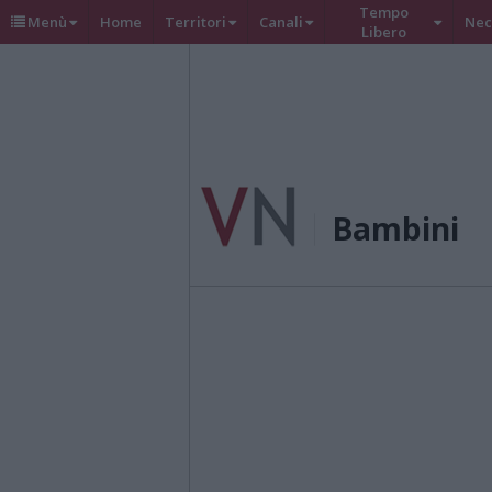
Tempo
Menù
Home
Territori
Canali
Nec
Libero
Bambini