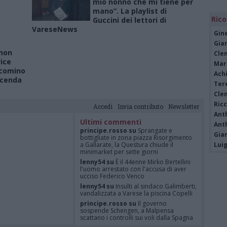
mio nonno che mi tiene per
mano”. La playlist di
Rico
Guccini dei lettori di
VareseNews
Gine
Gia
 non
Cle
vice
Mar
acomino
Achi
icenda
Tere
Cle
Ric
Accedi
Invia contributo
Newsletter
Ant
Ultimi commenti
Ant
principe.rosso su
Sprangate e
Gia
bottigliate in zona piazza Risorgimento
a Gallarate, la Questura chiude il
Luig
minimarket per sette giorni
lenny54 su
È il 44enne Mirko Bertellini
l'uomo arrestato con l'accusa di aver
ucciso Federico Venco
lenny54 su
Insulti al sindaco Galimberti,
vandalizzata a Varese la piscina Copelli
principe.rosso su
Il governo
sospende Schengen, a Malpensa
scattano i controlli sui voli dalla Spagna