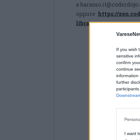
a barasso.it@coderdojo
oppure
https://zen.co
library
.
VareseNe
If you wish 
sensitive in
confirm you
continue se
information 
further disc
participants
Downstream 
Persona
I want t