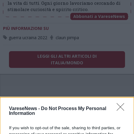
la vita di tutti. Ogni giorno lavoriamo cercando di
stimolare curiosità e spirito critico.
Abbonati a VareseNews
PIÙ INFORMAZIONI SU
guerra ucraina 2022
claun pimpa
LEGGI GLI ALTRI ARTICOLI DI
ITALIA/MONDO
VareseNews -
Do Not Process My Personal
ADV
Information
If you wish to opt-out of the sale, sharing to third parties, or