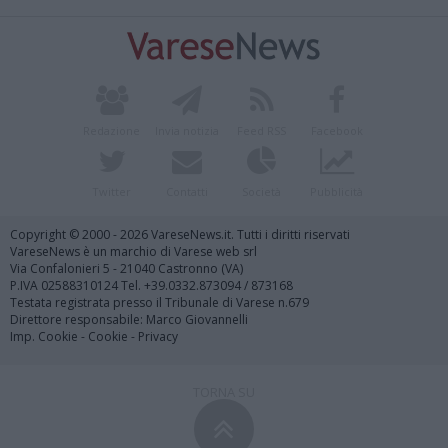
Redazione
Invia notizia
Feed RSS
Facebook
Twitter
Contatti
Società
Pubblicità
Copyright © 2000 - 2026 VareseNews.it. Tutti i diritti riservati
VareseNews è un marchio di Varese web srl
Via Confalonieri 5 - 21040 Castronno (VA)
P.IVA 02588310124 Tel. +39.0332.873094 / 873168
Testata registrata presso il Tribunale di Varese n.679
Direttore responsabile: Marco Giovannelli
Imp. Cookie
-
Cookie
-
Privacy
TORNA SU