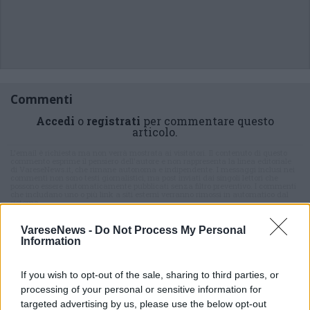
Commenti
Accedi
o
registrati
per commentare questo
articolo.
L'email è richiesta ma non verrà mostrata ai visitatori. Il contenuto di questo
commento esprime il pensiero dell'autore e non rappresenta la linea editoriale
di VareseNews.it, che rimane autonoma e indipendente. I messaggi inclusi nei
commenti non sono testi giornalistici, ma post inviati dai singoli lettori che
possono essere automaticamente pubblicati senza filtro preventivo. I commenti
che includano uno o più link a siti esterni verranno rimossi in automatico dal
sistema.
VareseNews -
Do Not Process My Personal
Information
If you wish to opt-out of the sale, sharing to third parties, or
processing of your personal or sensitive information for
targeted advertising by us, please use the below opt-out