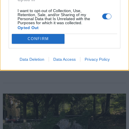
I want to opt-out of Collection, Use,
Retention, Sale, and/or Sharing of my
Personal Data that Is Unrelated with the
Purposes for which it was collected.
Opted Out
CONFIRM
BASKET
Openjobmetis, l’estate del cambio di
passo: “Una squadra profonda per
Data Deletion
Data Access
Privacy Policy
andare lontano”