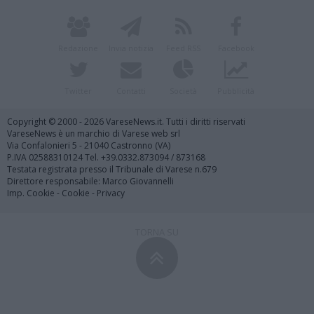
Redazione
Invia notizia
Feed RSS
Facebook
Twitter
Contatti
Società
Pubblicità
Copyright © 2000 - 2026 VareseNews.it. Tutti i diritti riservati
VareseNews è un marchio di Varese web srl
Via Confalonieri 5 - 21040 Castronno (VA)
P.IVA 02588310124 Tel. +39.0332.873094 / 873168
Testata registrata presso il Tribunale di Varese n.679
Direttore responsabile: Marco Giovannelli
Imp. Cookie
-
Cookie
-
Privacy
TORNA SU