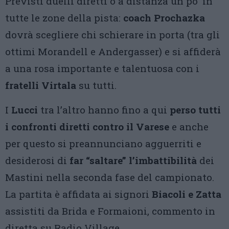
Previsti duelli diretti o a distanza un po’ in
tutte le zone della pista:
coach Prochazka
dovrà scegliere chi schierare in porta (tra gli
ottimi Morandell e Andergasser) e si affiderà
a una rosa importante e talentuosa con i
fratelli Virtala
su tutti.
I
Lucci
tra l’altro hanno fino a qui
perso tutti
i confronti diretti contro il Varese
e anche
per questo si preannunciano agguerriti e
desiderosi di
far “saltare” l’imbattibilità
dei
Mastini nella seconda fase del campionato.
La partita è affidata ai signori
Biacoli e Zatta
assistiti da Brida e Formaioni, commento in
diretta su Radio Village.