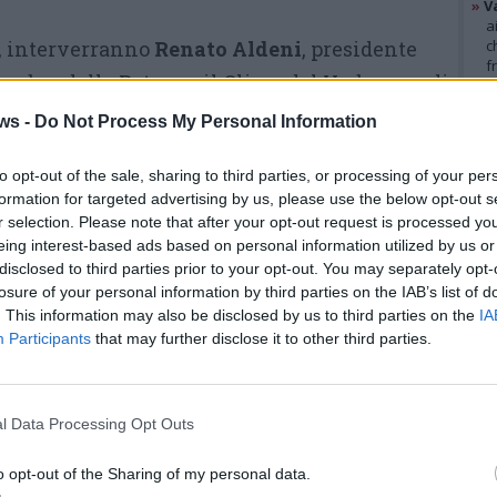
»
V
a
o, interverranno
Renato Aldeni
, presidente
c
f
embro della Rete per il Clima del Verbano, e di
»
T
d
nente del comitato tecnico-scientifico dei
ws -
Do Not Process My Personal Information
s
elatori illustreranno l’evoluzione della Cer
»
Ed
m
to opt-out of the sale, sharing to third parties, or processing of your per
tuita nel 2024 dal Comune di Travedona Monate
formation for targeted advertising by us, please use the below opt-out s
associa attualmente circa 140 soggetti tra
r selection. Please note that after your opt-out request is processed y
GAL
 associative, enti del terzo settore e attività
eing interest-based ads based on personal information utilized by us or
disclosed to third parties prior to your opt-out. You may separately opt-
losure of your personal information by third parties on the IAB’s list of
. This information may also be disclosed by us to third parties on the
IA
«L’obiettivo – spiegano gli
Participants
that may further disclose it to other third parties.
organizzatori – è fornire
informazioni e strumenti utili
l Data Processing Opt Outs
per comprendere una
trasformazione già in corso, che
o opt-out of the Sharing of my personal data.