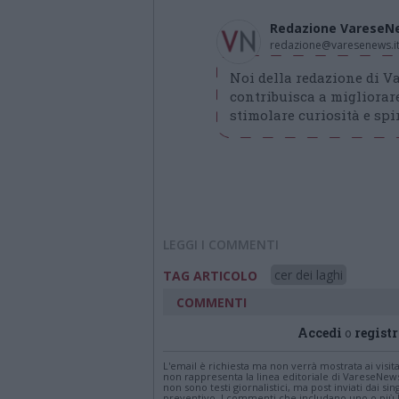
Redazione VareseN
redazione@varesenews.i
Noi della redazione di 
contribuisca a migliorare
stimolare curiosità e spir
LEGGI I COMMENTI
cer dei laghi
TAG ARTICOLO
COMMENTI
Accedi
o
registr
L'email è richiesta ma non verrà mostrata ai visi
non rappresenta la linea editoriale di VareseNew
non sono testi giornalistici, ma post inviati dai s
preventivo. I commenti che includano uno o più li