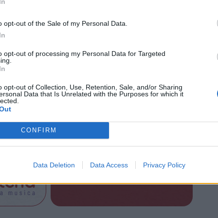
non riguarda soltanto gli aspetti
In
tecnici o ambientali della
o opt-out of the Sale of my Personal Data.
produzione energetica, ma anche
In
il modo in cui immaginiamo il
to opt-out of processing my Personal Data for Targeted
unità e il contributo che ciascuno può offrire
ing.
In
o opt-out of Collection, Use, Retention, Sale, and/or Sharing
organizzato e patrocinato dalle rappresentanze
ersonal Data that Is Unrelated with the Purposes for which it
lected.
e aperto a tutta la cittadinanza.
Out
CONFIRM
Tutti gli eventi
Data Deletion
Data Access
Privacy Policy
di
agosto
a Materia
Via Confalonieri, 5 - Castronno