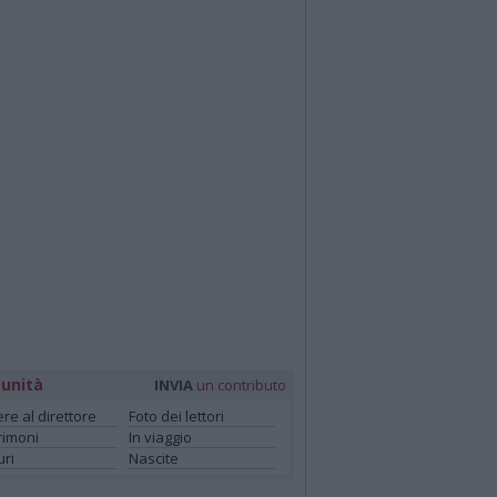
unità
INVIA
un contributo
ere al direttore
Foto dei lettori
rimoni
In viaggio
ri
Nascite