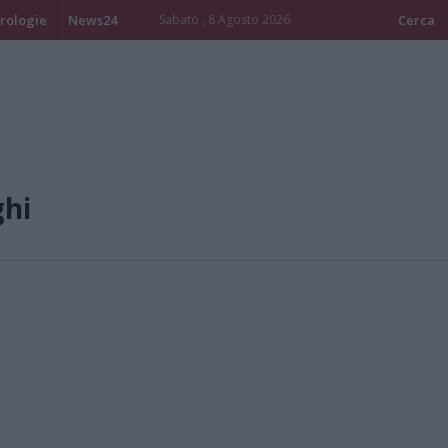
rologie
News24
Sabato , 8 Agosto 2026
Cerca
ghi