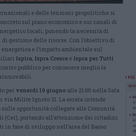
nternazionali e delle tensioni geopolitiche si
ncreto sul piano economico e sui canali di
rgetico locali, ponendo la necessità di
di gestione delle risorse. Con l’obiettivo di
 energetica e l’impatto ambientale sul
siliari
Ispira
,
Ispra Cresce
e
Ispra per Tutti
ontro pubblico per conoscere meglio le
rinnovabili.
I PIÙ
Arti
to per
venerdì 19 giugno
alle 21:00 nella Sala
»
V
in via Milite Ignoto 31. La serata intende
V
 sulle opportunità collegate alle Comunità
i
»
V
 (Cer), portando all’attenzione dei cittadini
e
s
i in fase di sviluppo nell’area del Basso
d