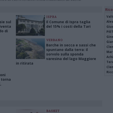
Rico
Valt
ISPRA
sie sul
Il Comune di Ispra taglia
Ale
diventa
del 15% i costi della Tari
Giu
do di
PIE
Gine
VERBANO
Gia
Barche in secca e sassi che
Cle
spuntano dalla terra: il
Mar
sorvolo sulla sponda
Achi
varesina del lago Maggiore
Tere
in ritirata
Cle
Ric
uoni
 torna
,
BASKET