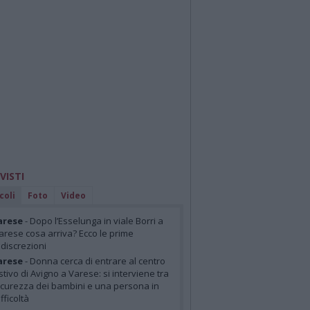
 VISTI
coli
Foto
Video
arese
- Dopo l’Esselunga in viale Borri a
arese cosa arriva? Ecco le prime
ndiscrezioni
arese
- Donna cerca di entrare al centro
stivo di Avigno a Varese: si interviene tra
icurezza dei bambini e una persona in
ifficoltà