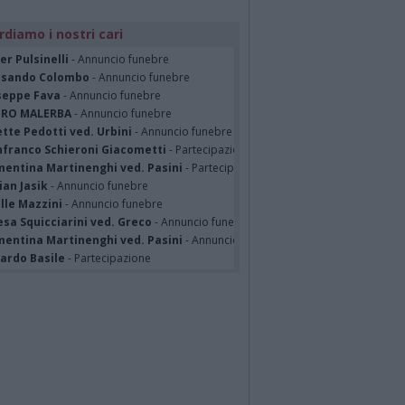
rdiamo i nostri cari
er Pulsinelli
- Annuncio funebre
ssando Colombo
- Annuncio funebre
seppe Fava
- Annuncio funebre
TRO MALERBA
- Annuncio funebre
tte Pedotti ved. Urbini
- Annuncio funebre
nfranco Schieroni Giacometti
- Partecipazione
mentina Martinenghi ved. Pasini
- Partecipazione
ian Jasik
- Annuncio funebre
lle Mazzini
- Annuncio funebre
sa Squicciarini ved. Greco
- Annuncio funebre
mentina Martinenghi ved. Pasini
- Annuncio funebre
cardo Basile
- Partecipazione