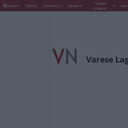
Tempo
Menù
Home
Territori
Canali
Nec
Libero
Varese La