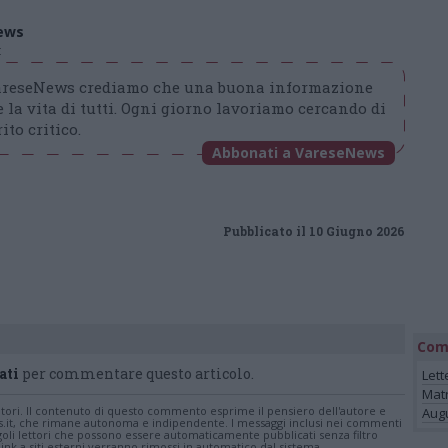
ews
t
VareseNews crediamo che una buona informazione
 la vita di tutti. Ogni giorno lavoriamo cercando di
ito critico.
Abbonati a VareseNews
Pubblicato il 10 Giugno 2026
Com
ati
per commentare questo articolo.
Lett
Mat
tatori. Il contenuto di questo commento esprime il pensiero dell'autore e
Augu
s.it, che rimane autonoma e indipendente. I messaggi inclusi nei commenti
ingoli lettori che possono essere automaticamente pubblicati senza filtro
nk a siti esterni verranno rimossi in automatico dal sistema.