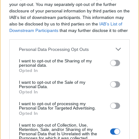
your opt-out. You may separately opt-out of the further
disclosure of your personal information by third parties on the
IAB’s list of downstream participants. This information may
also be disclosed by us to third parties on the
IAB’s List of
Downstream Participants
that may further disclose it to other
third parties.
Personal Data Processing Opt Outs
FINO MORNASCO
Assalto a Fino Mornasco nella notte:
I want to opt-out of the Sharing of my
personal data.
bancomat fatto saltare con una carica
Opted In
esplosiva
I want to opt-out of the Sale of my
Personal Data.
Opted In
I want to opt-out of processing my
Personal Data for Targeted Advertising.
Opted In
I want to opt-out of Collection, Use,
Retention, Sale, and/or Sharing of my
Personal Data that Is Unrelated with the
Purposes for which it was collected.