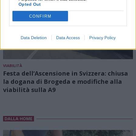
Opted Out
CONFIRM
Data Deletion
Data Access
Privacy Policy
VIABILITÀ
Festa dell’Ascensione in Svizzera: chiusa
la dogana di Brogeda e modifiche alla
viabilità sulla A9
DALLA HOME