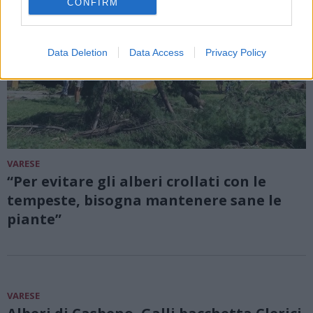
CONFIRM
Data Deletion
Data Access
Privacy Policy
VARESE
“Per evitare gli alberi crollati con le
tempeste, bisogna mantenere sane le
piante”
VARESE