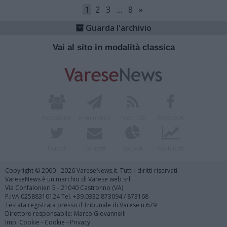
1
2
3
…
8
»
Guarda l'archivio
Vai al sito in modalità classica
Redazione
Invia notizia
Feed RSS
Facebook
Twitter
Contatti
Società
Pubblicità
Copyright © 2000 - 2026 VareseNews.it. Tutti i diritti riservati
VareseNews è un marchio di Varese web srl
Via Confalonieri 5 - 21040 Castronno (VA)
P.IVA 02588310124 Tel. +39.0332.873094 / 873168
Testata registrata presso il Tribunale di Varese n.679
Direttore responsabile: Marco Giovannelli
Imp. Cookie
-
Cookie
-
Privacy