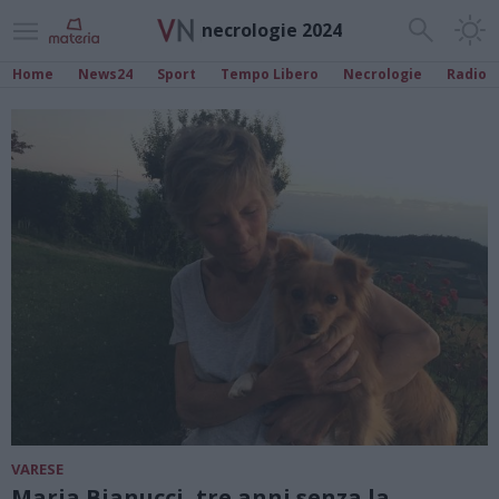
necrologie 2024
Home
News24
Sport
Tempo Libero
Necrologie
Radio
VARESE
Maria Bianucci, tre anni senza la