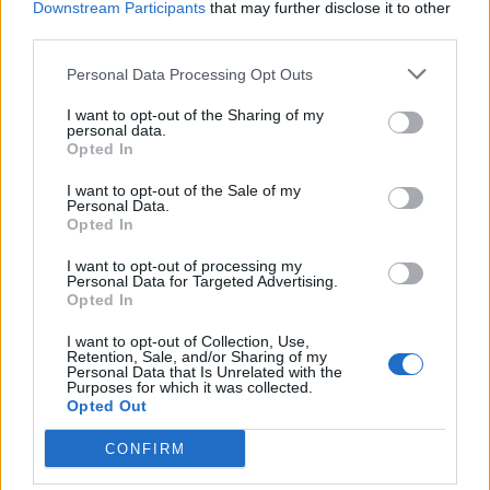
Downstream Participants
that may further disclose it to other
third parties.
Personal Data Processing Opt Outs
I want to opt-out of the Sharing of my
personal data.
POMBIA
Opted In
È morta Pietra De Blasi, presidente
I want to opt-out of the Sale of my
dell’Associazione Culturale Stella Alpina
Personal Data.
di Pombia
Opted In
I want to opt-out of processing my
Personal Data for Targeted Advertising.
Opted In
I want to opt-out of Collection, Use,
Retention, Sale, and/or Sharing of my
Personal Data that Is Unrelated with the
Purposes for which it was collected.
Opted Out
CONFIRM