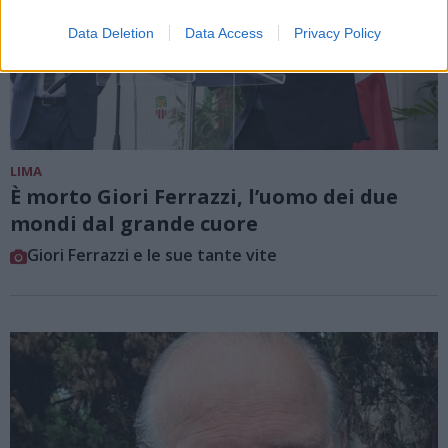
Data Deletion
Data Access
Privacy Policy
LIMA
È morto Giori Ferrazzi, l’uomo dei due
mondi dal grande cuore
Giori Ferrazzi e le sue tante vite