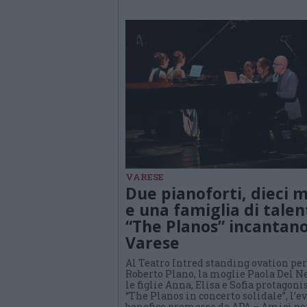
VARESE
Due pianoforti, dieci 
e una famiglia di talent
“The Planos” incantan
Varese
Al Teatro Intred standing ovation per
Roberto Plano, la moglie Paola Del N
le figlie Anna, Elisa e Sofia protagonis
“The Planos in concerto solidale”, l’e
benefico promosso da APA – Amici pe