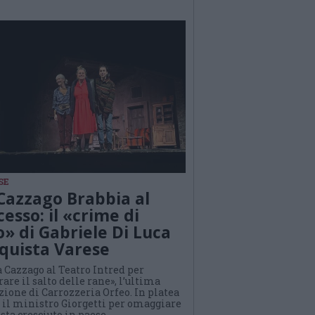
SE
Cazzago Brabbia al
cesso: il «crime di
o» di Gabriele Di Luca
quista Varese
 Cazzago al Teatro Intred per
are il salto delle rane», l’ultima
ione di Carrozzeria Orfeo. In platea
 il ministro Giorgetti per omaggiare
ista cresciuto in paese