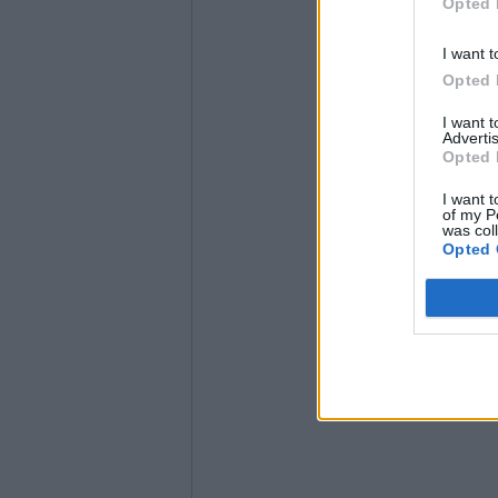
Opted 
I want t
Opted 
I want 
Advertis
Opted 
I want t
of my P
was col
Opted 