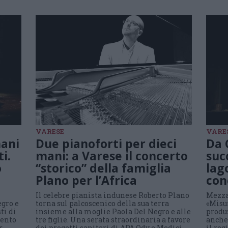
VARESE
VARE
mani
Due pianoforti per dieci
Da 
i.
mani: a Varese il concerto
suc
o
“storico” della famiglia
lag
Plano per l’Africa
con
Il celebre pianista indunese Roberto Plano
Mezza
egro e
torna sul palcoscenico della sua terra
«Misur
ti di
insieme alla moglie Paola Del Negro e alle
produz
vento
tre figlie. Una serata straordinaria a favore
anche
r
dei progetti sanitari di APA Odv e Medici
il reg