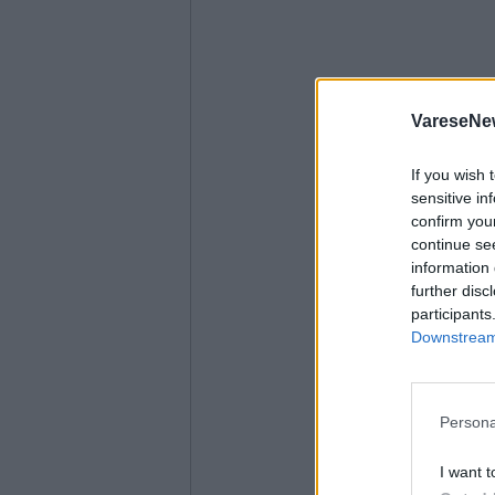
VareseNe
If you wish 
sensitive in
confirm you
continue se
information 
further disc
participants
Downstream 
Persona
I want t