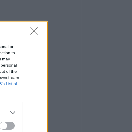
sonal or
ection to
ou may
 personal
out of the
 downstream
B’s List of