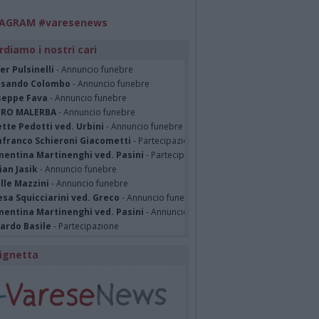
TAGRAM #varesenews
rdiamo i nostri cari
er Pulsinelli
- Annuncio funebre
ssando Colombo
- Annuncio funebre
seppe Fava
- Annuncio funebre
TRO MALERBA
- Annuncio funebre
tte Pedotti ved. Urbini
- Annuncio funebre
nfranco Schieroni Giacometti
- Partecipazione
mentina Martinenghi ved. Pasini
- Partecipazione
ian Jasik
- Annuncio funebre
lle Mazzini
- Annuncio funebre
sa Squicciarini ved. Greco
- Annuncio funebre
mentina Martinenghi ved. Pasini
- Annuncio funebre
cardo Basile
- Partecipazione
ignetta