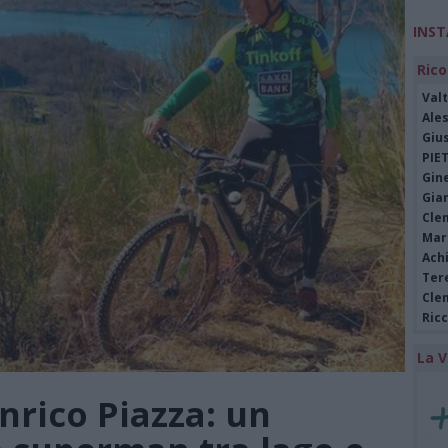
INS
Rico
Valt
Ale
Giu
PIE
Gine
Gia
Cle
Mar
Achi
Tere
Cle
Ric
La V
Enrico Piazza: un