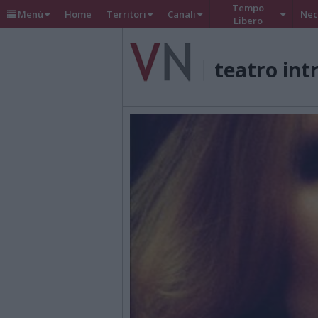
Tempo
Menù
Home
Territori
Canali
Nec
Libero
teatro int